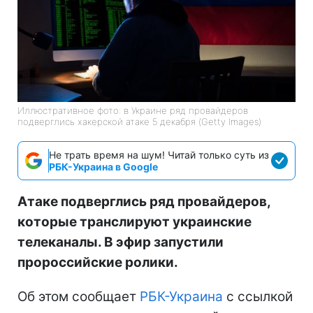
Иллюстративное фото: в Украине ряд провайдеров
подверглись хакерской атаке 5 декабря (Getty Images)
Не трать время на шум! Читай только суть из
РБК-Украина в Google
Атаке подверглись ряд провайдеров,
которые транслируют украинские
телеканалы. В эфир запустили
пророссийские ролики.
Об этом сообщает
РБК-Украина
с ссылкой