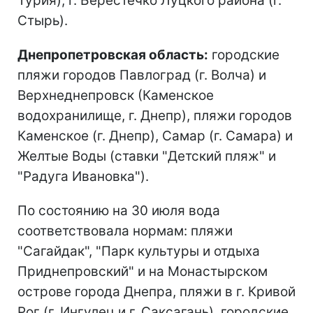
Турия), г. Берестечко Луцкого района (г.
Стырь).
Днепропетровская область:
городские
пляжи городов Павлоград (г. Волча) и
Верхнеднепровск (Каменское
водохранилище, г. Днепр), пляжи городов
Каменское (г. Днепр), Самар (г. Самара) и
Желтые Воды (ставки "Детский пляж" и
"Радуга Ивановка").
По состоянию на 30 июля вода
соответствовала нормам: пляжи
"Сагайдак", "Парк культуры и отдыха
Приднепровский" и на Монастырском
острове города Днепра, пляжи в г. Кривой
Рог (г. Ингулец и г. Саксагань), городские