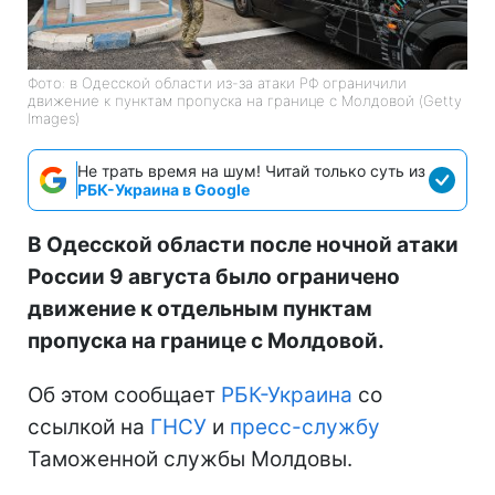
Фото: в Одесской области из-за атаки РФ ограничили
движение к пунктам пропуска на границе с Молдовой (Getty
Images)
Не трать время на шум! Читай только суть из
РБК-Украина в Google
В Одесской области после ночной атаки
России 9 августа было ограничено
движение к отдельным пунктам
пропуска на границе с Молдовой.
Об этом сообщает
РБК-Украина
со
ссылкой на
ГНСУ
и
пресс-службу
Таможенной службы Молдовы.