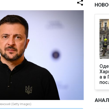
НОВО
Оде
Хар
а в
пос
АНАЛ
нский (Getty Images)