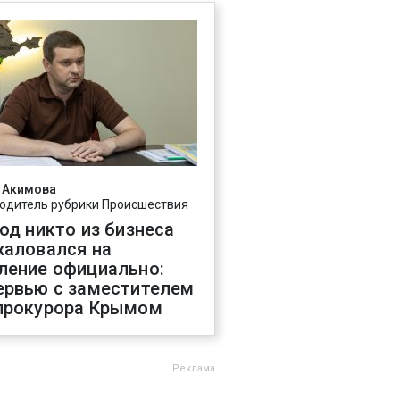
 Акимова
одитель рубрики Происшествия
год никто из бизнеса
жаловался на
ление официально:
ервью с заместителем
прокурора Крымом