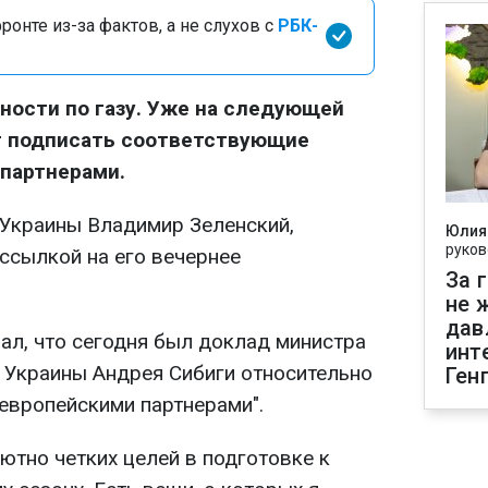
онте из-за фактов, а не слухов с
РБК-
ности по газу. Уже на следующей
т подписать соответствующие
партнерами.
 Украины Владимир Зеленский,
Юлия
руков
ссылкой на его вечернее
За 
не 
дав
ал, что сегодня был доклад министра
инт
 Украины Андрея Сибиги относительно
Ген
 европейскими партнерами".
лютно четких целей в подготовке к