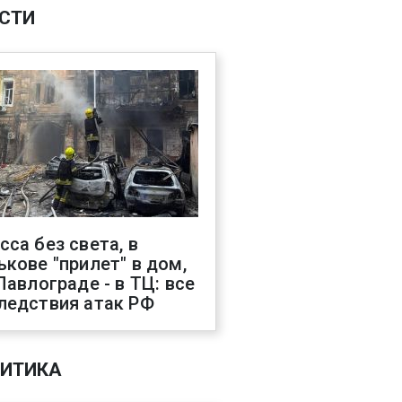
СТИ
сса без света, в
ькове "прилет" в дом,
 Павлограде - в ТЦ: все
ледствия атак РФ
ИТИКА