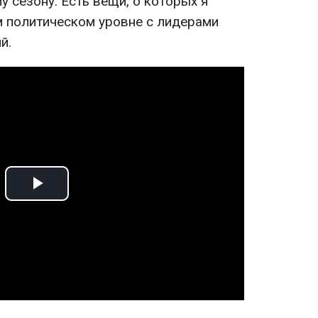
 сезону. Есть вещи, о которых я
 политическом уровне с лидерами
й.
Play
Video