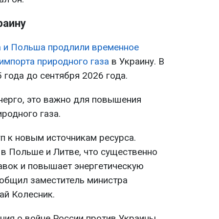
раину
а и Польша продлили временное
импорта природного газа
в Украину. В
5 года до сентября 2026 года.
ерго, это важно для повышения
родного газа.
уп к новым источникам ресурса.
в Польше и Литве, что существенно
авок и повышает энергетическую
сообщил заместитель министра
ай Колесник.
ия о войне России против Украины