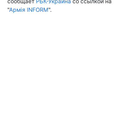
сообщает
РБК-Украина
со ссылкой на
"
Армія INFORM
".