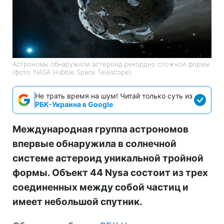
Астрономы обнаружили астероид рекордно сложной формы
(фото: NASA Hubble Space Telescope)
Не трать время на шум! Читай только суть из
РБК-Украина в Google
Международная группа астрономов
впервые обнаружила в солнечной
системе астероид уникальной тройной
формы. Объект 44 Nysa состоит из трех
соединенных между собой частиц и
имеет небольшой спутник.