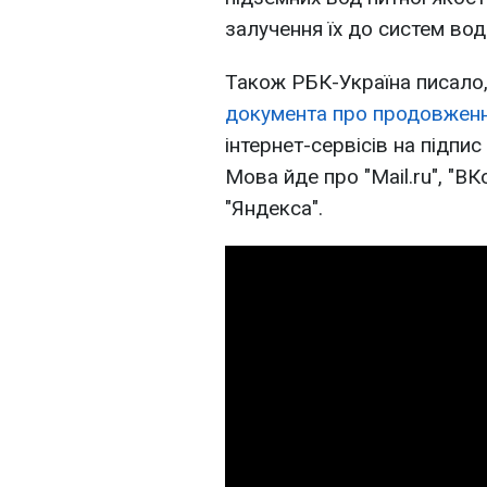
залучення їх до систем во
Також РБК-Україна писало
документа про продовженн
інтернет-сервісів на підп
Мова йде про "Mail.ru", "ВК
"Яндекса".