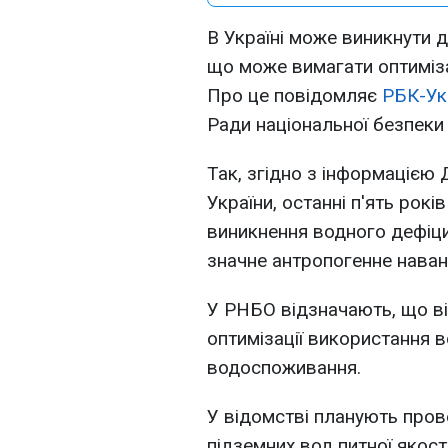
В Україні може виникнути д
що може вимагати оптиміза
Про це повідомляє
РБК-Ук
Ради національної безпеки 
Так, згідно з інформацією
України, останні п'ять рокі
виникнення водного дефіци
значне антропогенне наван
У РНБО відзначають, що в
оптимізації використання 
водоспоживання.
У відомстві планують пров
підземних вод питної якос