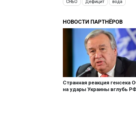
СНБО
Дефицит
вода