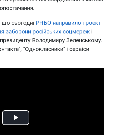
допостачання.
, що сьогодні
РНБО направило проект
я заборони російських соцмереж
і
ис президенту Володимиру Зеленському.
онтакте", "Однокласники" і сервіси
Play