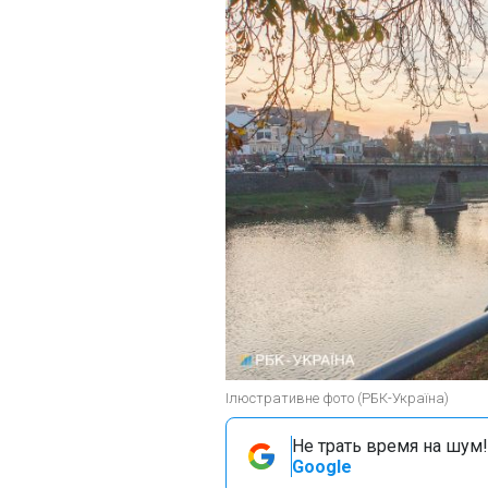
Ілюстративне фото (РБК-Україна)
Не трать время на шум!
Google