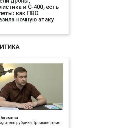
ели дроны,
листика и С-400, есть
леты: как ПВО
азила ночную атаку
ИТИКА
 Акимова
одитель рубрики Происшествия