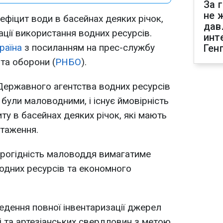
За 
не 
ефіцит води в басейнах деяких річок,
дав
ції використання водних ресурсів.
инт
раїна
з посиланням на прес-службу
Ген
та оборони (
РНБО
).
 Державного агентства водних ресурсів
в були маловодними, і існує ймовірність
ту в басейнах деяких річок, які мають
таження.
ірогідність маловоддя вимагатиме
водних ресурсів та економного
едення повної інвентаризації джерел
ті та артезіанських свердловин з метою