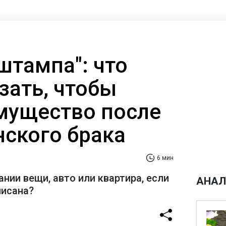
штампа": что
зать, чтобы
мущество после
нского брака
6 мин
ании вещи, авто или квартира, если
АНАЛ
писана?