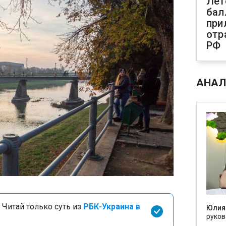
Лет
бал
при
отр
РФ
АНАЛ
 Читай только суть из
РБК-Украина в
Юлия
руков