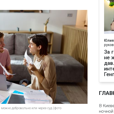
Юлия
руков
За 
не 
дав
инт
Ген
ГЛАВ
В Киеве
можно добровольно или через суд (фото
ночной