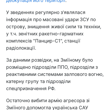
деокупація його території
.
У зведеннях регулярно з'являлася
інформація про масовані удари ЗСУ по
острову, знищення живої сили та техніки,
у т.ч. зенітних ракетно-гарматних
комплексів "Панцир-С1", станції
радіолокації.
За даними розвідки, на Зміїному було
розміщено підрозділи ППО, підрозділи з
реактивними системами залпового вогню,
катерну групу та підрозділи
спецпризначення РФ.
Остаточно вибити армію агресора зі
Зміїного допомогла українська САУ