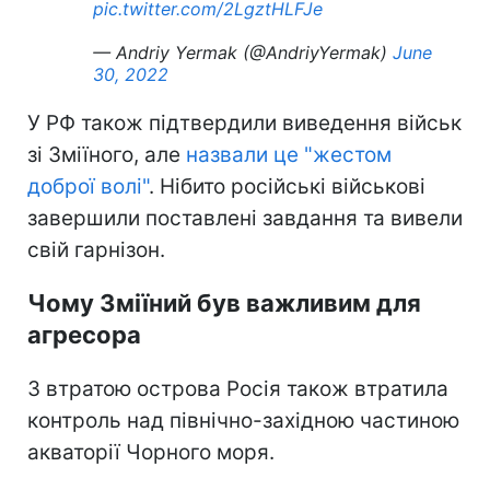
pic.twitter.com/2LgztHLFJe
— Andriy Yermak (@AndriyYermak)
June
30, 2022
У РФ також підтвердили виведення військ
зі Зміїного, але
назвали це "жестом
доброї волі"
. Нібито російські військові
завершили поставлені завдання та вивели
свій гарнізон.
Чому Зміїний був важливим для
агресора
З втратою острова Росія також втратила
контроль над північно-західною частиною
акваторії Чорного моря.