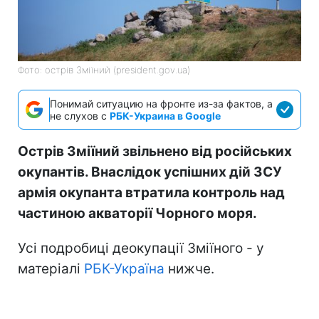
Фото: острів Зміїний (president.gov.ua)
Понимай ситуацию на фронте из-за фактов, а
не слухов с
РБК-Украина в Google
Острів Зміїний звільнено від російських
окупантів. Внаслідок успішних дій ЗСУ
армія окупанта втратила контроль над
частиною акваторії Чорного моря.
Усі подробиці деокупації Зміїного - у
матеріалі
РБК-Україна
нижче.