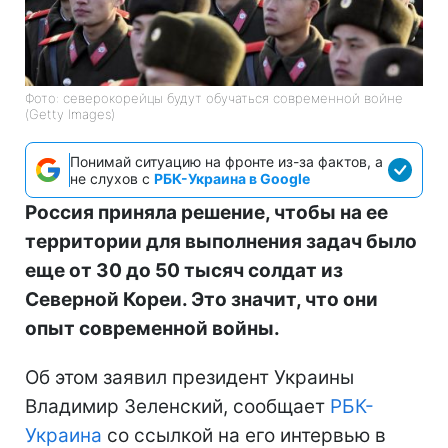
Фото: северокорейцы будут обучаться современной войне
(Getty Images)
Понимай ситуацию на фронте из-за фактов, а
не слухов с
РБК-Украина в Google
Россия приняла решение, чтобы на ее
территории для выполнения задач было
еще от 30 до 50 тысяч солдат из
Северной Кореи. Это значит, что они
опыт современной войны.
Об этом заявил президент Украины
Владимир Зеленский, сообщает
РБК-
Украина
со ссылкой на его интервью в