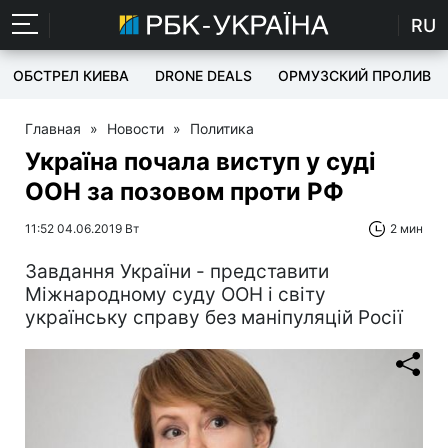
RU
ОБСТРЕЛ КИЕВА
DRONE DEALS
ОРМУЗСКИЙ ПРОЛИВ
Главная
»
Новости
»
Политика
Україна почала виступ у суді
ООН за позовом проти РФ
11:52 04.06.2019 Вт
2 мин
Завдання України - представити
Міжнародному суду ООН і світу
українську справу без маніпуляцій Росії