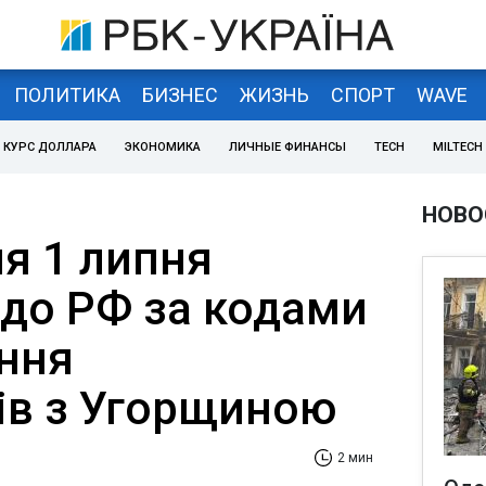
ПОЛИТИКА
БИЗНЕС
ЖИЗНЬ
СПОРТ
WAVE
КУРС ДОЛЛАРА
ЭКОНОМИКА
ЛИЧНЫЕ ФИНАНСЫ
TECH
MILTECH
НОВО
ля 1 липня
 до РФ за кодами
ання
ів з Угорщиною
2 мин