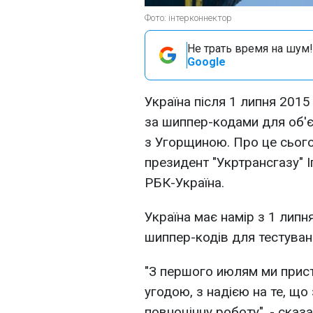
Фото: інтерконнектор
Не трать время на шум!
Google
Україна після 1 липня 2015
за шиппер-кодами для об'
з Угорщиною. Про це сього
президент "Укртрансгазу" 
РБК-Україна.
Україна має намір з 1 липн
шиппер-кодів для тестуван
"З першого июлям ми прис
угодою, з надією на те, щ
повноцінну роботу", - сказ