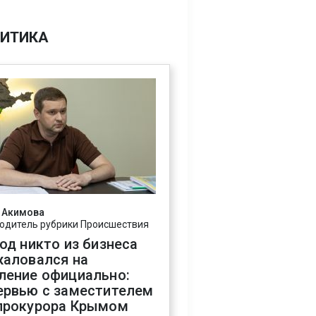
ИТИКА
 Акимова
одитель рубрики Происшествия
год никто из бизнеса
жаловался на
ление официально:
ервью с заместителем
прокурора Крымом