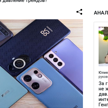
и давление трендов?
АНАЛ
Юлия
руков
За 
не 
дав
инт
Ген