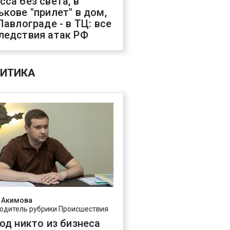
сса без света, в
ькове "прилет" в дом,
 Павлограде - в ТЦ: все
ледствия атак РФ
ИТИКА
 Акимова
одитель рубрики Происшествия
год никто из бизнеса