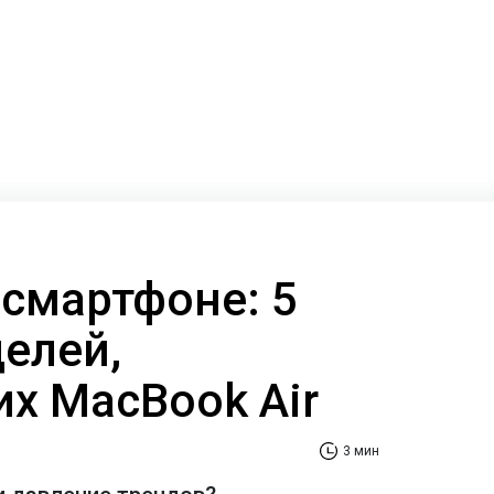
 смартфоне: 5
делей,
х MacBook Air
3 мин