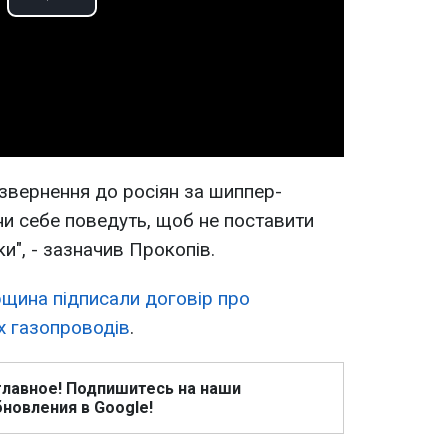
Play
Video
 звернення до росіян за шиппер-
ни себе поведуть, щоб не поставити
ки", - зазначив Прокопів.
рщина підписали договір про
х газопроводів
.
главное! Подпишитесь на наши
новления в Google!