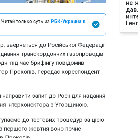
не 
дав
инт
 Читай только суть из
РБК-Украина в
Ген
 р. звернеться до Російської Федерації
єднання транскордонних газопроводів
дні під час брифінгу повідомив
Ігор Прокопів, передає кореспондент
я направити запит до Росії для надання
ня інтерконектора з Угорщиною.
тупаємо до тестових процедур за цією
о з першого жовтня воно почне
ав Прокопів.