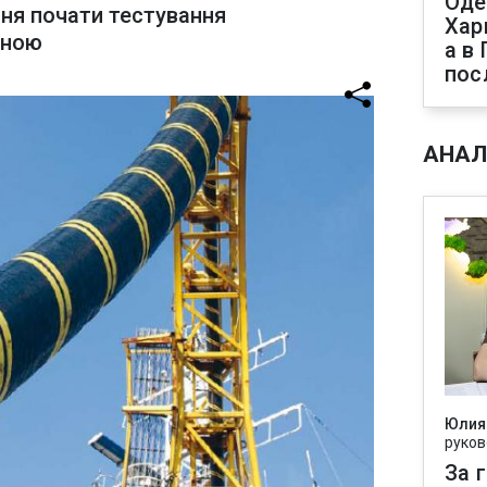
Оде
пня почати тестування
Хар
иною
а в
пос
АНАЛ
Юлия
руков
За 