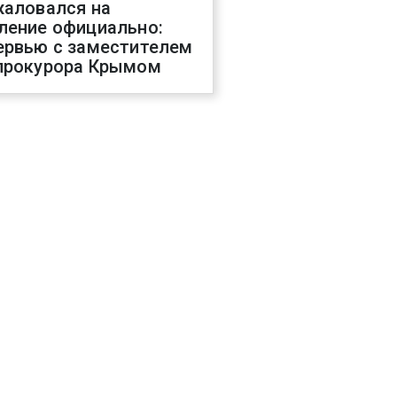
жаловался на
ление официально:
ервью с заместителем
прокурора Крымом