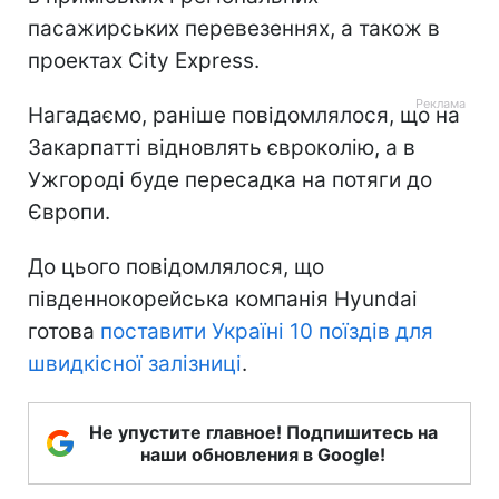
пасажирських перевезеннях, а також в
проектах City Express.
Нагадаємо, раніше повідомлялося, що на
Закарпатті відновлять євроколію, а в
Ужгороді буде пересадка на потяги до
Європи.
До цього повідомлялося, що
південнокорейська компанія Hyundai
готова
поставити Україні 10 поїздів для
швидкісної залізниці
.
Не упустите главное! Подпишитесь на
наши обновления в Google!