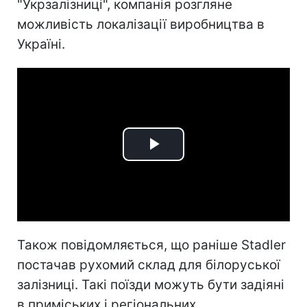
"Укрзалізниці", компанія розгляне
можливість локалізації виробництва в
Україні.
Play
Video
Також повідомляється, що раніше Stadler
постачав рухомий склад для білоруської
залізниці. Такі поїзди можуть бути задіяні
в приміських і регіональних