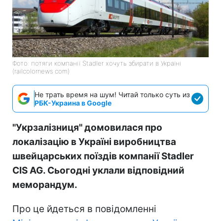
Фото: потяги компанії Stadler хочуть збирати в Україні
(railcolornews com)
Не трать время на шум! Читай только суть из
РБК-Украина в Google
"Укрзалізниця" домовилася про
локалізацію в Україні виробництва
швейцарських поїздів компанії Stadler
CIS AG. Сьогодні уклали відповідний
меморандум.
Про це йдеться в повідомленні