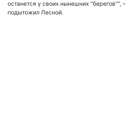
останется у своих нынешних ''берегов'''', –
подытожил Лесной.