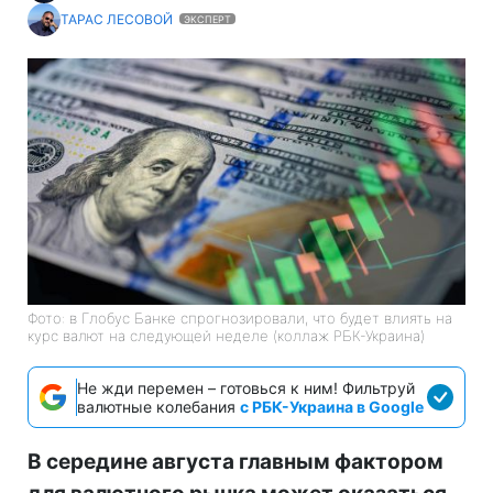
ТАРАС ЛЕСОВОЙ
ЭКСПЕРТ
Фото: в Глобус Банке спрогнозировали, что будет влиять на
курс валют на следующей неделе (коллаж РБК-Украина)
Не жди перемен – готовься к ним! Фильтруй
валютные колебания
с РБК-Украина в Google
В середине августа главным фактором