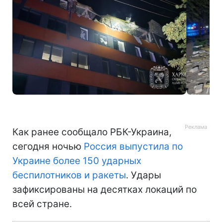
Фото: последствия массированной атаки на Чугуев (t.me/synegubov/22668)
Как ранее сообщало РБК-Украина,
сегодня ночью
Россия выпустила по
Украине более 150 ударных
беспилотников и ракеты
. Удары
зафиксированы на десятках локаций по
всей стране.