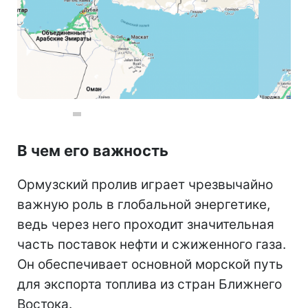
Карта: Ормузский пролив - важный маршрут на Ближнем Востоке (google.com/maps)
К северу от Ормузского пролива расположена территория Ирана, в частности провинция Хормозган. На юге - Оманский полуостров, в частности полуостров Мусандам (территория Омана) и прибрежные районы ОАЭ.
В чем его важность
Ормузский пролив играет чрезвычайно
важную роль в глобальной энергетике,
ведь через него проходит значительная
часть поставок нефти и сжиженного газа.
Он обеспечивает основной морской путь
для экспорта топлива из стран Ближнего
Востока.