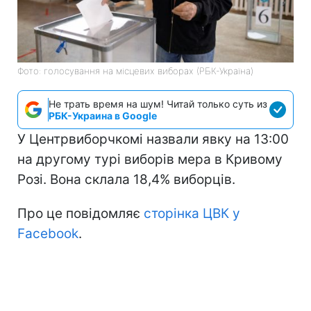
Фото: голосування на місцевих виборах (РБК-Україна)
Не трать время на шум! Читай только суть из
РБК-Украина в Google
У Центрвиборчкомі назвали явку на 13:00
на другому турі виборів мера в Кривому
Розі. Вона склала 18,4% виборців.
Про це повідомляє
сторінка ЦВК у
Facebook
.