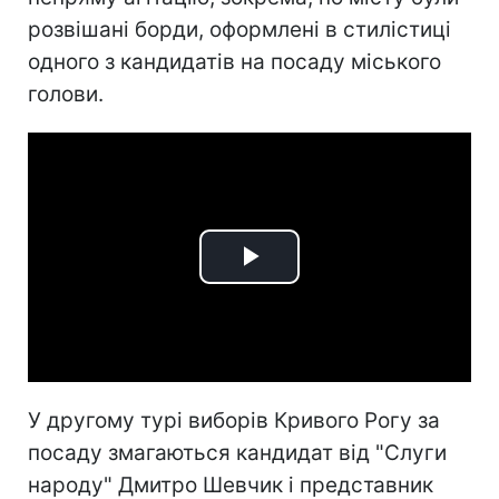
розвішані борди, оформлені в стилістиці
одного з кандидатів на посаду міського
голови.
Play
Video
У другому турі виборів Кривого Рогу за
посаду змагаються кандидат від "Слуги
народу" Дмитро Шевчик і представник