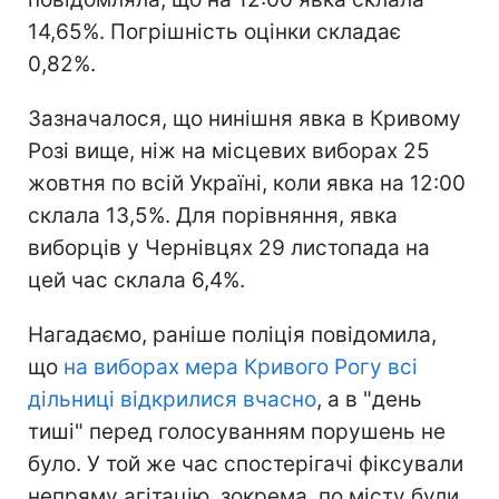
14,65%. Погрішність оцінки складає
0,82%.
Зазначалося, що нинішня явка в Кривому
Розі вище, ніж на місцевих виборах 25
жовтня по всій Україні, коли явка на 12:00
склала 13,5%. Для порівняння, явка
виборців у Чернівцях 29 листопада на
цей час склала 6,4%.
Нагадаємо, раніше поліція повідомила,
що
на виборах мера Кривого Рогу всі
дільниці відкрилися вчасно
, а в "день
тиші" перед голосуванням порушень не
було. У той же час спостерігачі фіксували
непряму агітацію, зокрема, по місту були