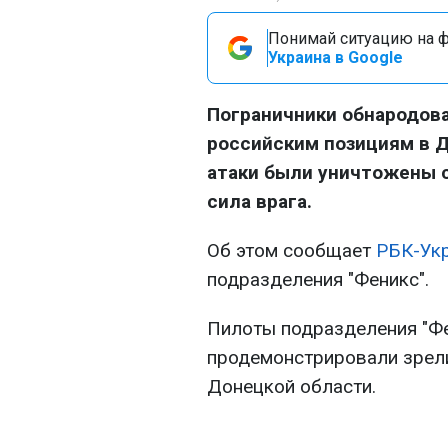
Понимай ситуацию на фр
Украина в Google
Пограничники обнародова
российским позициям в Д
атаки были уничтожены с
сила врага.
Об этом сообщает
РБК-Ук
подразделения "Феникс".
Пилоты подразделения "Фе
продемонстрировали зрел
Донецкой области.