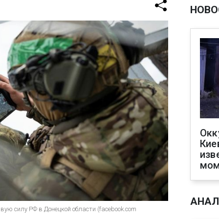
НОВО
Окк
Кие
изв
мом
АНАЛ
вую силу РФ в Донецкой области (facebook.com