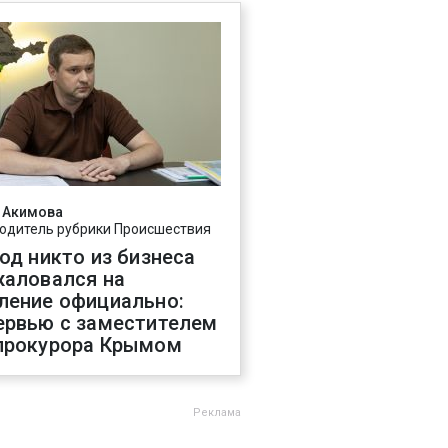
 Акимова
одитель рубрики Происшествия
год никто из бизнеса
жаловался на
ление официально:
ервью с заместителем
прокурора Крымом