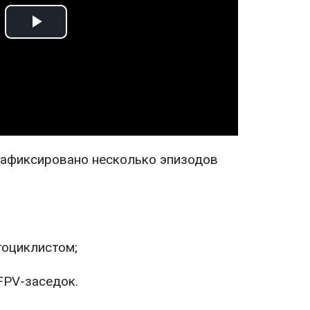
Play
Video
 зафиксировано несколько эпизодов
тоциклистом;
FPV-заседок.