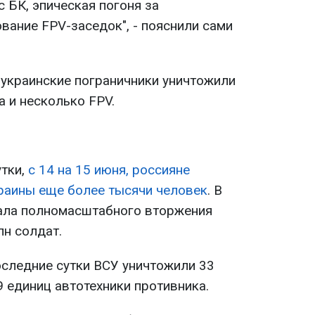
 БК, эпическая погоня за
вание FPV-заседок", - пояснили сами
 украинские пограничники уничтожили
а и несколько FPV.
утки,
с 14 на 15 июня, россияне
краины еще более тысячи человек
. В
ачала полномасштабного вторжения
н солдат.
оследние сутки ВСУ уничтожили 33
9 единиц автотехники противника.