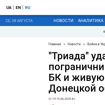
UA
EN
RU
НОВОСТИ
АНАЛИТИКА
СБ, 08 АВГУСТА
О
Главная
»
Новости
»
Война в Ук
"Триада" уд
погранични
БК и живую
Донецкой о
21:19 15.06.2025 Вс