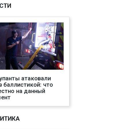
СТИ
упанты атаковали
в баллистикой: что
естно на данный
ент
ИТИКА