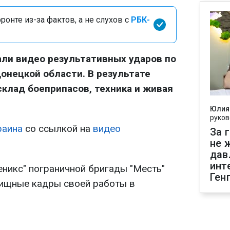
онте из-за фактов, а не слухов с
РБК-
ли видео результативных ударов по
онецкой области. В результате
клад боеприпасов, техника и живая
Юлия
руков
раина
со ссылкой на
видео
За 
не 
дав
инт
никс" пограничной бригады "Месть"
Ген
ищные кадры своей работы в