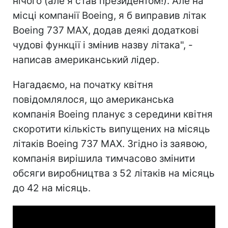
нічого (але я став президентом!). Але на
місці компанії Boeing, я б виправив літак
Boeing 737 MAX, додав деякі додаткові
чудові функції і змінив назву літака", -
написав американський лідер.
Нагадаємо, на початку квітня
повідомлялося, що американська
компанія Boeing планує з середини квітня
скоротити кількість випущених на місяць
літаків Boeing 737 MAX. Згідно із заявою,
компанія вирішила тимчасово змінити
обсяги виробництва з 52 літаків на місяць
до 42 на місяць.