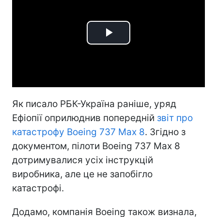
Play
Video
Як писало РБК-Україна раніше, уряд
Ефіопії оприлюднив попередній
звіт про
катастрофу Boeing 737 Max 8
. Згідно з
документом, пілоти Boeing 737 Max 8
дотримувалися усіх інструкцій
виробника, але це не запобігло
катастрофі.
Додамо, компанія Boeing також визнала,