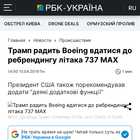
RU
ОБСТРЕЛ КИЕВА
DRONE DEALS
ОРМУЗСКИЙ ПРОЛИВ
Главная
»
Новости
»
Происшествия
Трамп радить Boeing вдатися до
ребрендингу літака 737 MAX
14:00 15.04.2019 Пн
1 мин
Президент США також порекомендував
додати "деякі додаткові функції"
Фото: Дональд Трамп (Chairman of the Joint Chiefs of Staff)
Не трать время на шум! Читай только суть из
РБК-Украина в Google