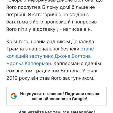
його послуги в Білому домі більше не
потрібні. Я категорично не згоден з
багатьма з його пропозицій і попросив
його піти у відставку", - написав він.
Крім того, новим радником Дональда
Трампа з національної безпеки
стане
колишній заступник Джона Болтона
Чарльз Капперман
. Капперман є давнім
союзником і радником Болтона. У січні
2019 року він став його заступником.
Не упустите главное! Подпишитесь на
наши обновления в Google!
Или читайте нас там, где вам удобно!