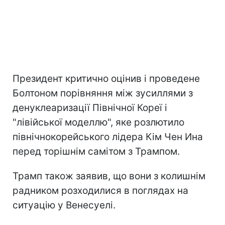
Президент критично оцінив і проведене
Болтоном порівняння між зусиллями з
денуклеаризації Північної Кореї і
"лівійської моделлю", яке розлютило
північнокорейського лідера Кім Чен Ина
перед торішнім самітом з Трампом.
Трамп також заявив, що вони з колишнім
радником розходилися в поглядах на
ситуацію у Венесуелі.