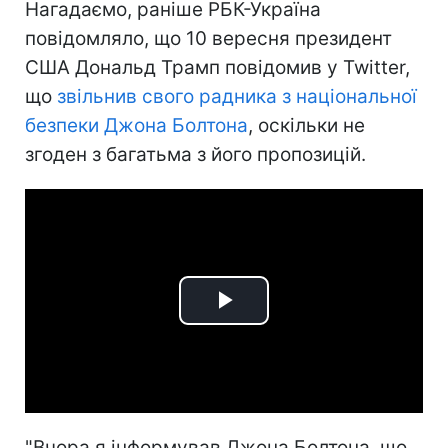
Нагадаємо, раніше РБК-Україна
повідомляло, що 10 вересня президент
США Дональд Трамп повідомив у Twitter,
що
звільнив свого радника з національної
безпеки Джона Болтона
, оскільки не
згоден з багатьма з його пропозицій.
Play
Video
"Вчора я інформував Джона Болтона, що