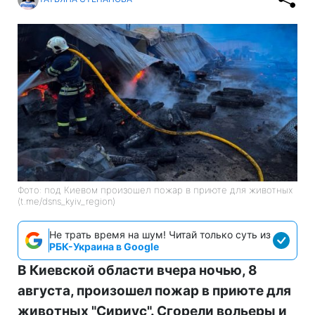
Фото: под Киевом произошел пожар в приюте для животных
(t.me/dsns_kyiv_region)
Не трать время на шум! Читай только суть из
РБК-Украина в Google
В Киевской области вчера ночью, 8
августа, произошел пожар в приюте для
животных "Сириус". Сгорели вольеры и