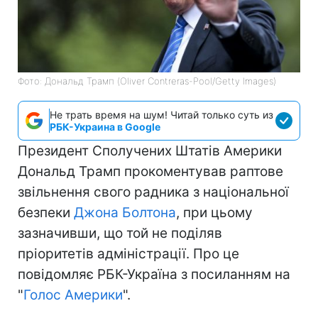
Фото: Дональд Трамп (Oliver Contreras-Pool/Getty Images)
Не трать время на шум! Читай только суть из
РБК-Украина в Google
Президент Сполучених Штатів Америки
Дональд Трамп прокоментував раптове
звільнення свого радника з національної
безпеки
Джона Болтона
, при цьому
зазначивши, що той не поділяв
пріоритетів адміністрації. Про це
повідомляє РБК-Україна з посиланням на
"
Голос Америки
".