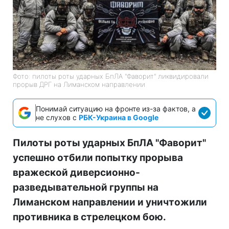
Фото: пилоты роты ударных БпЛА "Фаворит" ликвидировали
прорыв ДРГ на Лиманском направлении
Понимай ситуацию на фронте из-за фактов, а
не слухов с
РБК-Украина в Google
Пилоты роты ударных БпЛА "Фаворит"
успешно отбили попытку прорыва
вражеской диверсионно-
разведывательной группы на
Лиманском направлении и уничтожили
противника в стрелецком бою.