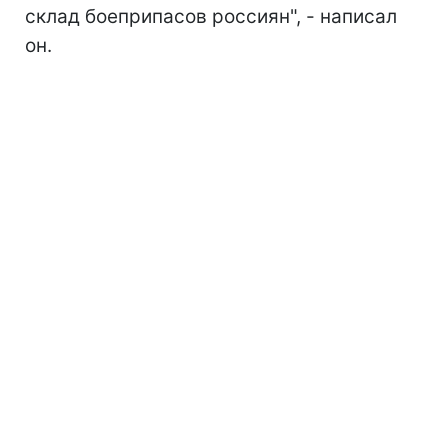
склад боеприпасов россиян", - написал
он.