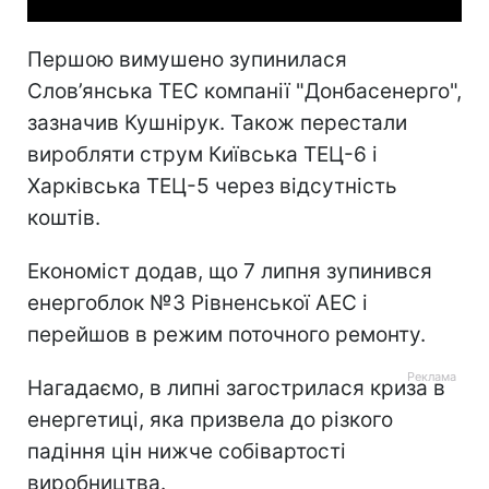
Першою вимушено зупинилася
Слов’янська ТЕС компанії "Донбасенерго",
зазначив Кушнірук. Також перестали
виробляти струм Київська ТЕЦ-6 і
Харківська ТЕЦ-5 через відсутність
коштів.
Економіст додав, що 7 липня зупинився
енергоблок №3 Рівненської АЕС і
перейшов в режим поточного ремонту.
Нагадаємо, в липні загострилася криза в
енергетиці, яка призвела до різкого
падіння цін нижче собівартості
виробництва.