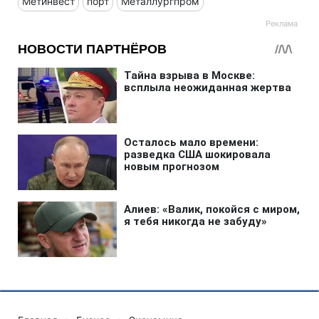
Метинвест
порт
Металлургпром