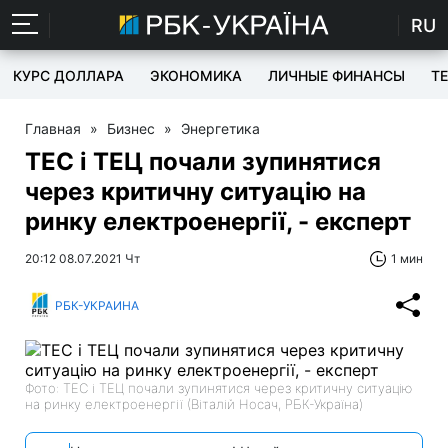
RU
КУРС ДОЛЛАРА
ЭКОНОМИКА
ЛИЧНЫЕ ФИНАНСЫ
T
Главная
»
Бизнес
»
Энергетика
ТЕС і ТЕЦ почали зупинятися
через критичну ситуацію на
ринку електроенергії, - експерт
20:12 08.07.2021 Чт
1 мин
РБК-УКРАИНА
Фото: ТЕС і ТЕЦ почали зупинятися через критичну ситуацію
на ринку електроенергії (Віталій Носач, РБК-Україна)