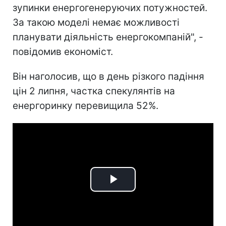
зупинки енергогенеруючих потужностей.
За такою моделі немає можливості
планувати діяльність енергокомпаній", -
повідомив економіст.
Він наголосив, що в день різкого падіння
цін 2 липня, частка спекулянтів на
енергоринку перевищила 52%.
Play
Video