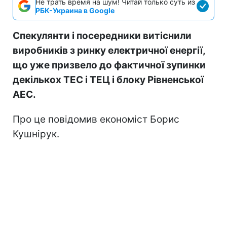
Не трать время на шум! Читай только суть из
РБК-Украина в Google
Спекулянти і посередники витіснили
виробників з ринку електричної енергії,
що уже призвело до фактичної зупинки
декількох ТЕС і ТЕЦ і блоку Рівненської
АЕС.
Про це повідомив економіст Борис
Кушнірук.