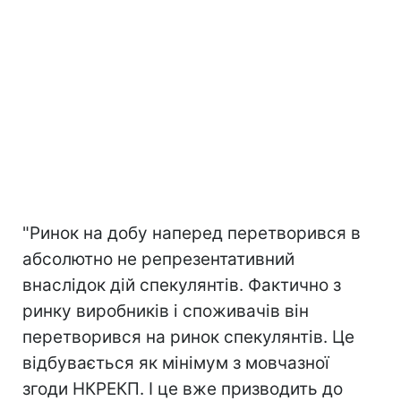
"Ринок на добу наперед перетворився в
абсолютно не репрезентативний
внаслідок дій спекулянтів. Фактично з
ринку виробників і споживачів він
перетворився на ринок спекулянтів. Це
відбувається як мінімум з мовчазної
згоди НКРЕКП. І це вже призводить до