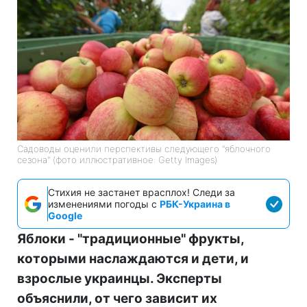
Садоводы оценили перспективы следующего "яблочного
сезона" (фото иллюстративное: Getty Images)
Стихия не застанет врасплох! Следи за
изменениями погоды с
РБК-Украина в
Google
Яблоки - "традиционные" фрукты,
которыми наслаждаются и дети, и
взрослые украинцы. Эксперты
объяснили, от чего зависит их