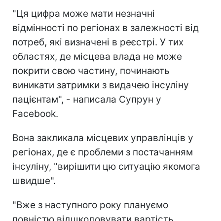
"Ця цифра може мати незначні
відмінності по регіонах в залежності від
потреб, які визначені в реєстрі. У тих
областях, де місцева влада не може
покрити свою частину, починають
виникати затримки з видачею інсуліну
пацієнтам", - написала Супрун у
Facebook.
Вона закликала місцевих управлінців у
регіонах, де є проблеми з постачанням
інсуліну, "вирішити цю ситуацію якомога
швидше".
"Вже з наступного року плануємо
повністю відшкодовувати вартість