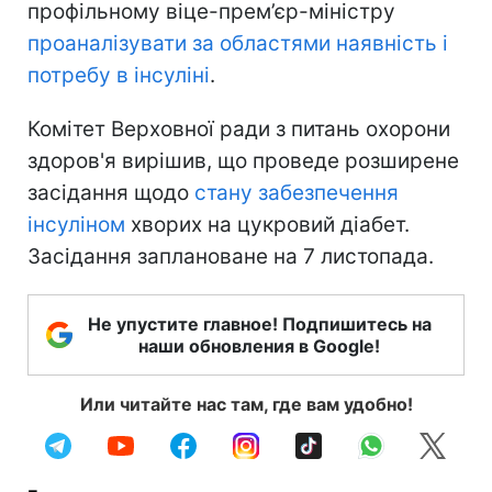
профільному віце-прем’єр-міністру
проаналізувати за областями наявність і
потребу в інсуліні
.
Комітет Верховної ради з питань охорони
здоров'я вирішив, що проведе розширене
засідання щодо
стану забезпечення
інсуліном
хворих на цукровий діабет.
Засідання заплановане на 7 листопада.
Не упустите главное! Подпишитесь на
наши обновления в Google!
Или читайте нас там, где вам удобно!