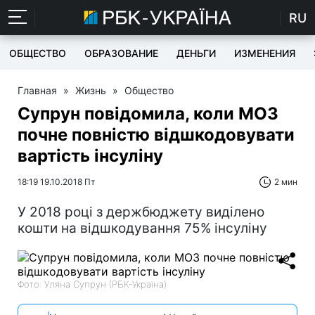
RU
ОБЩЕСТВО
ОБРАЗОВАНИЕ
ДЕНЬГИ
ИЗМЕНЕНИЯ
Главная
»
Жизнь
»
Общество
Супрун повідомила, коли МОЗ
почне повністю відшкодовувати
вартість інсуліну
18:19 19.10.2018 Пт
2 мин
У 2018 році з держбюджету виділено
кошти на відшкодування 75% інсуліну
Фото: Уляна Супрун (РБК-Україна)