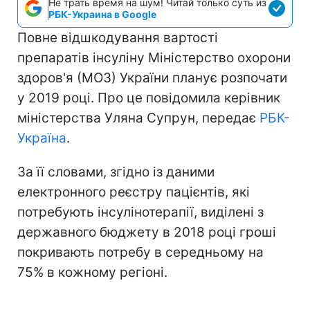
Не трать время на шум! Читай только суть из
РБК-Украина в Google
Повне відшкодування вартості
препаратів інсуліну Міністерство охорони
здоров'я (МОЗ) України планує розпочати
у 2019 році. Про це повідомила керівник
міністерства Уляна Супрун, передає
РБК-
Україна
.
За її словами, згідно із даними
електронного реєстру пацієнтів, які
потребують інсулінотерапії, виділені з
державного бюджету в 2018 році гроші
покривають потребу в середньому на
75% в кожному регіоні.