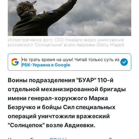
Иллюстративное фото: ССО показали видео уничтожение
российского "Солнцепьока" возле Авдеевки (Getty Images)
Не трать время на шум! Читай только суть из
РБК-Украина в Google
Воины подразделения "БУАР" 110-й
отдельной механизированной бригады
имени генерал-хорунжого Марка
Безручко и бойцы Сил специальных
операций уничтожили вражеский
"Солнцепок" возле Авдиевки.