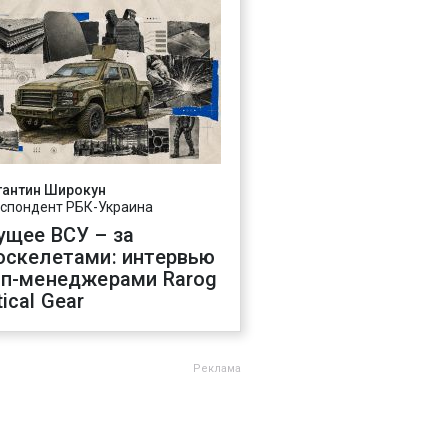
тантин Широкун
спондент РБК-Украина
ущее ВСУ – за
оскелетами: интервью
оп-менеджерами Rarog
ical Gear