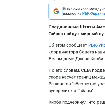
Выключи хаос междуна
важное из
РБК-Украина
Соединенные Штаты Амер
Гайана найдут мирный пу
Об этом сообщает
РБК-Ук
координатора Совета нац
Белом доме Джона Кирби.
По его словам, США подд
спора насчет границ между
Вашингтон "абсолютно уве
суверенитета Гайаны".
Кирби подчеркнул, что ре