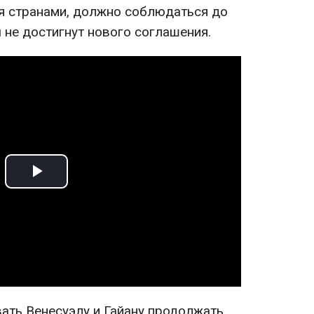
я странами, должно соблюдаться до
ы не достигнут нового соглашения.
Play
Video
ать Венесуэлу и Гайану продолжать