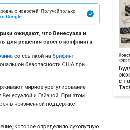
родных новостей! Получай только
 в Google
ики ожидают, что Венесуэла и
ть для решения своего конфликта.
раина
со ссылкой на
брифинг
Конс
корре
иональной безопасности США при
Буд
экз
с т
ерживают мирное урегулирование
Tact
 Венесуэлой и Гайаной. При этом
рен в неизменной поддержке
шение, которое определило сухопутную