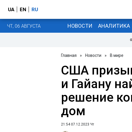
UA
EN
RU
НОВОСТИ
АНАЛИТИКА
ЧТ, 06 АВГУСТА
О
Главная
»
Новости
»
В мире
США призы
и Гайану н
решение ко
дом
21:54 07.12.2023 Чт