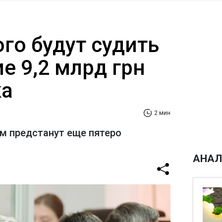
го будут судить
е 9,2 млрд грн
ка
2 мин
ом предстанут еще пятеро
АНАЛ