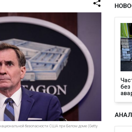
НОВО
Час
без
ава
АНАЛ
национальной безопасности США при Белом доме (Getty