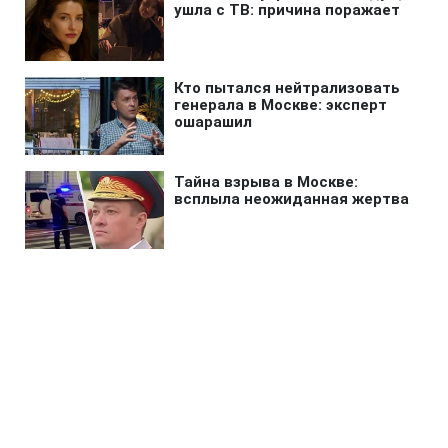
Главная
»
Бизнес
»
Экономика
Бензин, дизель и автогаз за
месяц подешевели почти на
гривну: цены на АЗС