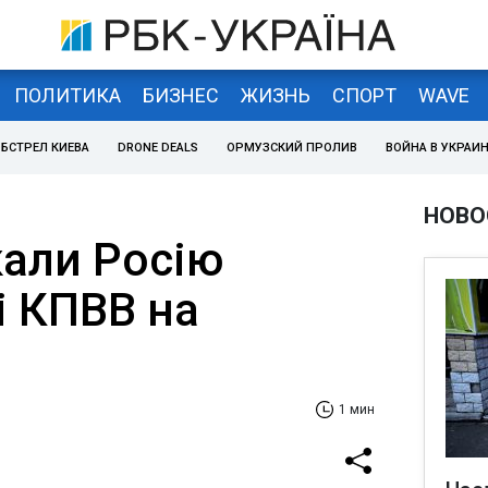
ПОЛИТИКА
БИЗНЕС
ЖИЗНЬ
СПОРТ
WAVE
БСТРЕЛ КИЕВА
DRONE DEALS
ОРМУЗСКИЙ ПРОЛИВ
ВОЙНА В УКРАИ
НОВО
али Росію
і КПВВ на
1 мин