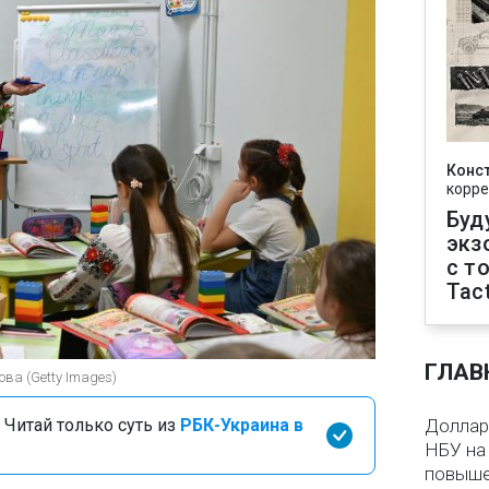
Конс
корре
Буд
экз
с т
Tact
ГЛАВ
ва (Getty Images)
 Читай только суть из
РБК-Украина в
Доллар 
НБУ на 
повыше