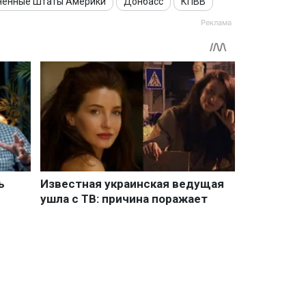
ненные Штаты Америки
Донбасс
КПВВ