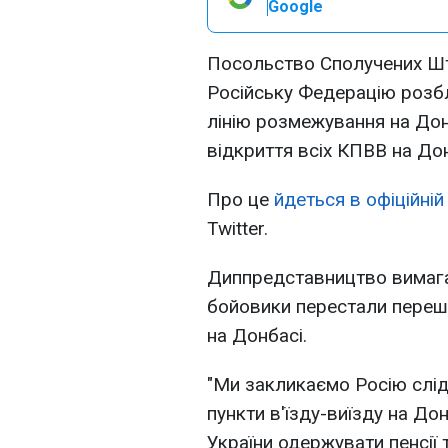
Google
Посольство Сполучених Шт
Російську Федерацію розб
лінію розмежування на Дон
відкриття всіх КПВВ на Дон
Про це
йдеться в офіційній
Twitter.
Диппредставництво вимагає
бойовики перестали переш
на Донбасі.
"Ми закликаємо Росію слідув
пункти в'їзду-виїзду на Д
України одержувати пенсії т