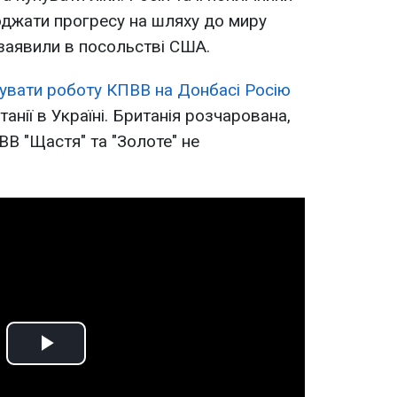
оджати прогресу на шляху до миру
 заявили в посольстві США.
увати роботу КПВВ на Донбасі Росію
нії в Україні. Британія розчарована,
В "Щастя" та "Золоте" не
Play