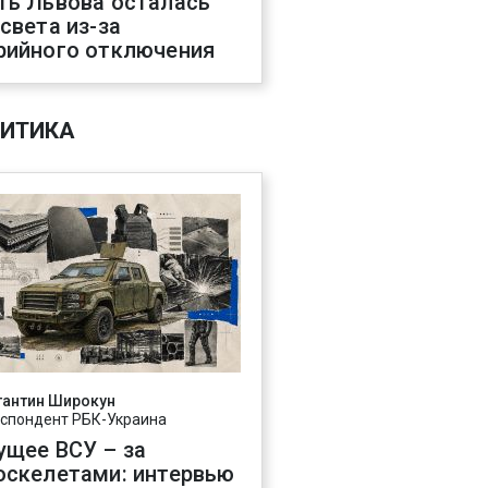
ть Львова осталась
 света из-за
рийного отключения
ИТИКА
тантин Широкун
спондент РБК-Украина
ущее ВСУ – за
оскелетами: интервью