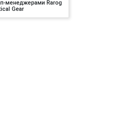
оп-менеджерами Rarog
ical Gear