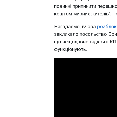
повинні припинити перешк
коштом мирних жителів", -
Нагадаємо, вчора
розблок
закликало посольство Брита
що нещодавно відкриті КПВ
функціонують.