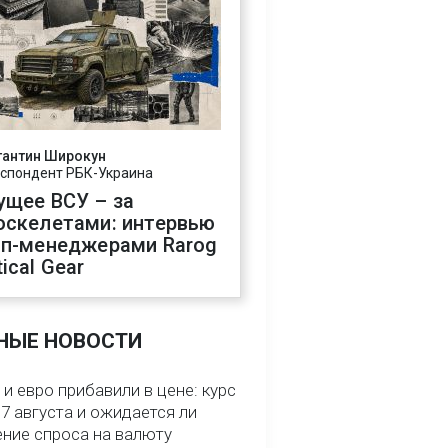
тантин Широкун
спондент РБК-Украина
ущее ВСУ – за
оскелетами: интервью
оп-менеджерами Rarog
ical Gear
НЫЕ НОВОСТИ
и евро прибавили в цене: курс
7 августа и ожидается ли
ние спроса на валюту