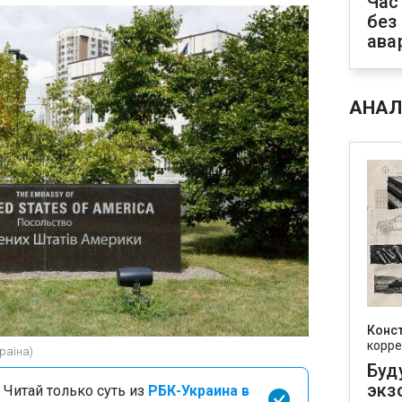
Час
без
ава
АНАЛ
Конс
корре
раїна)
Буд
экз
 Читай только суть из
РБК-Украина в