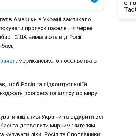
с т
Tact
атів Америки в Україні закликало
локувати пропуск населення через
басі. США вимагають від Росії
басі.
 заяві
американського посольства в
, щоб Росія та підконтрольні їй
коджати прогресу на шляху до миру
ати ініціативі України та відкрити всі
онбасі та дозволити мирним жителям
а купувати ліки. Росія та її поплічники