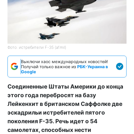
Фото: истребители F-35 (af.mil)
Выключи хаос международных новостей!
Получай только важное из
РБК-Украина в
Google
Соединенные Штаты Америки до конца
этого года перебросят на базу
Лейкенхит в британском Саффолке две
эскадрильи истребителей пятого
поколения F-35. Речь идет о 54
самолетах, способных нести