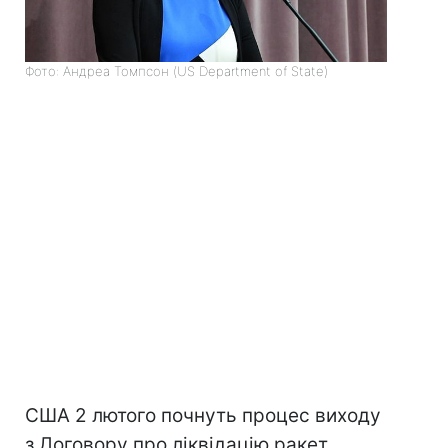
Фото: Андреа Томпсон (US Department of State)
США 2 лютого почнуть процес виходу
з Договору про ліквідацію ракет