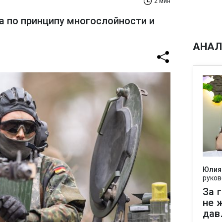
2 мин
а по принципу многослойности и
АНАЛ
Юлия
руков
За 
не 
дав