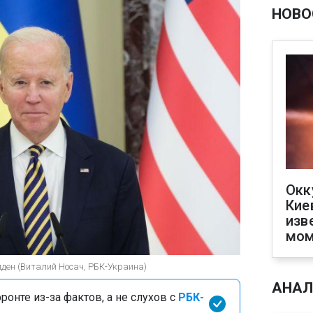
НОВО
Окк
Кие
изв
мом
ден (Виталий Носач, РБК-Украина)
АНАЛ
онте из-за фактов, а не слухов с
РБК-