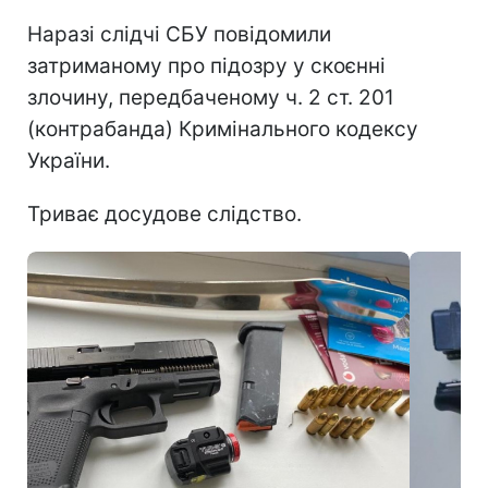
Наразі слідчі СБУ повідомили
затриманому про підозру у скоєнні
злочину, передбаченому ч. 2 ст. 201
(контрабанда) Кримінального кодексу
України.
Триває досудове слідство.