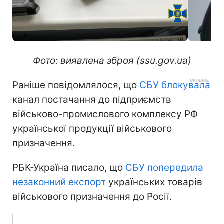
Фото: виявлена зброя (ssu.gov.ua)
Раніше повідомлялося, що
СБУ блокувала
канал постачання до підприємств
військово-промислового комплексу РФ
української продукції військового
призначення.
РБК-Україна писало, що
СБУ попередила
незаконний експорт
українських товарів
військового призначення до Росії.