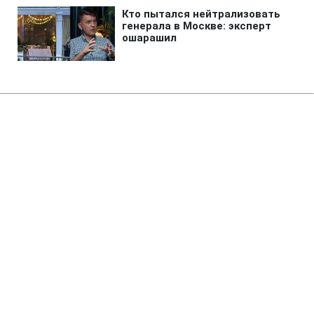
Главная
»
Новости
»
Происшествия
Незаконно списывали с
военного учета: суд арестовал
экс-чиновников ТЦК на
Закарпатье
20:35 07.08.2026 Пт
2 мин
Суд избрал самые строгие меры
пресечения
ЕЛЕНА БДЖОЛА