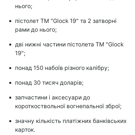
нього;
пістолет ТМ "Glock 19" та 2 затворні
рами до нього;
дві нижні частини пістолета ТМ "Glock
19";
понад 150 набоїв різного калібру;
понад 30 тисяч доларів;
запчастини і аксесуари до
короткоствольної вогнепальної зброї;
значну кількість платіжних банківських
карток.