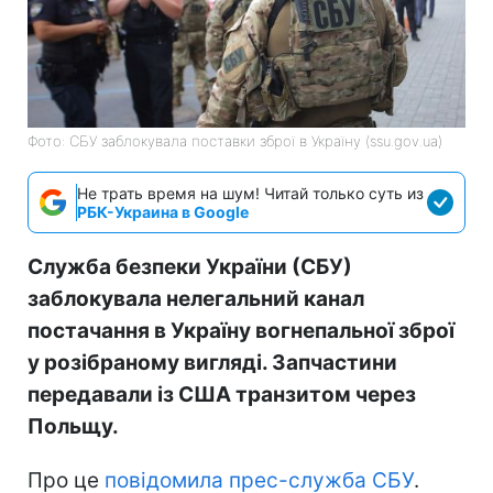
Фото: СБУ заблокувала поставки зброї в Україну (ssu.gov.ua)
Не трать время на шум! Читай только суть из
РБК-Украина в Google
Служба безпеки України (СБУ)
заблокувала нелегальний канал
постачання в Україну вогнепальної зброї
у розібраному вигляді. Запчастини
передавали із США транзитом через
Польщу.
Про це
повідомила прес-служба СБУ
.