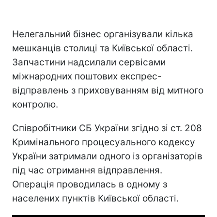
Нелегальний бізнес організували кілька
мешканців столиці та Київської області.
Запчастини надсилали сервісами
міжнародних поштових експрес-
відправлень з приховуванням від митного
контролю.
Співробітники СБ України згідно зі ст. 208
Кримінального процесуального кодексу
України затримали одного із організаторів
під час отримання відправлення.
Операція проводилась в одному з
населених пунктів Київської області.