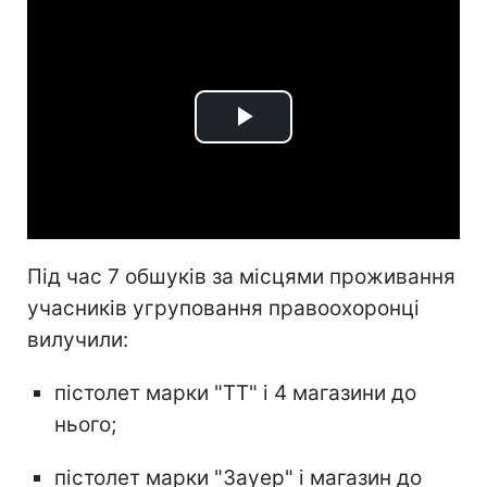
Play
Video
Під час 7 обшуків за місцями проживання
учасників угруповання правоохоронці
вилучили:
пістолет марки "ТТ" і 4 магазини до
нього;
пістолет марки "Зауер" і магазин до