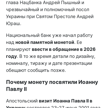
глава Нацбанка Андрей Пышный и
чрезвычайный и полномочный посол
Украины при Святом Престоле Андрей
Юраш.
Национальный банк уже начал работу
над
новой памятной монетой
. Ее
планируют
ввести в обращение в 2026
году
. В то же время детали по дизайну,
номиналу, тиражу и дате презентации
обещают сообщить позже.
Почему монету посвятили Иоанну
Павлу II
Апостольский
визит Иоанна Павла II в
Украину
состоялся 23-27 июня 2001 года.