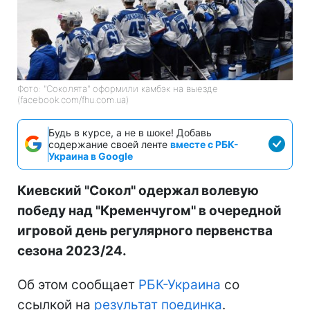
Фото: "Соколята" оформили камбэк на выезде
(facebook.com/fhu.com.ua)
Будь в курсе, а не в шоке! Добавь
содержание своей ленте
вместе с РБК-
Украина в Google
Киевский "Сокол" одержал волевую
победу над "Кременчугом" в очередной
игровой день регулярного первенства
сезона 2023/24.
Об этом сообщает
РБК-Украина
со
ссылкой на
результат поединка
.