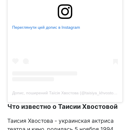
Переглянути цей допис в Instagram
Допис, поширений Таїсія Хвостова (@taisiya_khvostova)
Что известно о Таисии Хвостовой
Таисия Хвостова - украинская актриса
театра и кино, родилась 5 ноября 1994