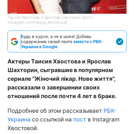
Таисия Хвостова и Ярослав Шахторин (фото:
instagram.com/taisiya_khvostova)
Будь в курсе, а не в шоке! Добавь
содержание своей ленте
вместе с РБК-
Украина в Google
Актеры Таисия Хвостова и Ярослав
Шахторин, сыгравшие в популярном
сериале "Жіночий лікар. Нове життя",
рассказали о завершении своих
отношений после почти 4 лет в браке.
Подробнее об этом рассказывает
РБК-
Украина
со ссылкой на
пост
в Instagram
Хвостовой.