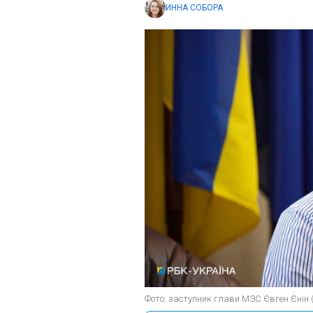
ИННА СОБОРА
Фото: заступник глави МЗС Євген Єнін (