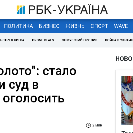
ПОЛИТИКА
БИЗНЕС
ЖИЗНЬ
СПОРТ
WAVE
БСТРЕЛ КИЕВА
DRONE DEALS
ОРМУЗСКИЙ ПРОЛИВ
ВОЙНА В УКРАИ
НОВО
олото": стало
и суд в
 оголосить
2 мин