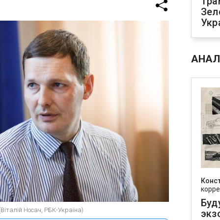
Тра
Зел
Укр
АНАЛ
Конс
корре
Буд
Віталій Носач, РБК-Україна)
экз