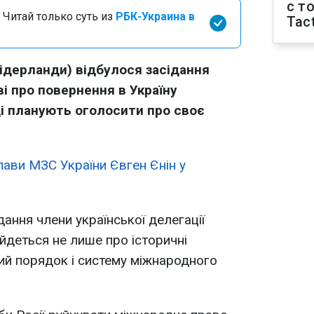
с т
 Читай только суть из
РБК-Украина в
Tact
ідерланди) відбулося засідання
ві про повернення в Україну
ді планують оголосити про своє
лави МЗС України Євген Єнін у
дання члени української делегації
йдеться не лише про історичні
вий порядок і систему міжнародного