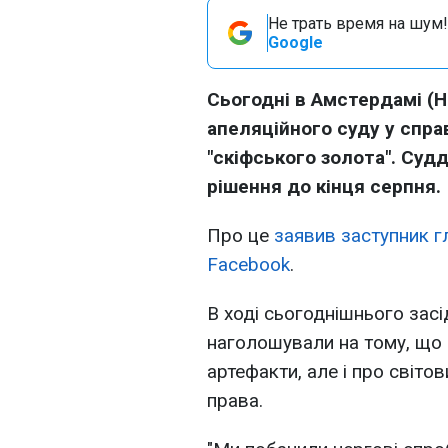
Не трать время на шум!
Google
Сьогодні в Амстердамі (Н
апеляційного суду у спра
"скіфського золота". Суд
рішення до кінця серпня.
Про це
заявив заступник г
Facebook
.
В ході сьогоднішнього засі
наголошували на тому, що 
артефакти, але і про світо
права.