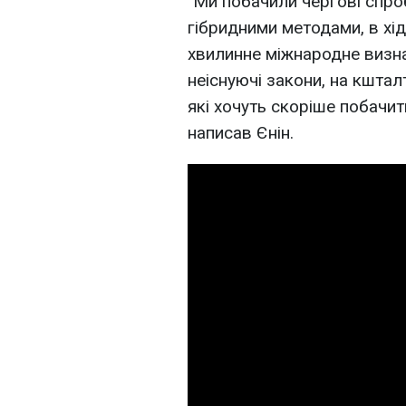
"Ми побачили чергові спро
гібридними методами, в хід
хвилинне міжнародне визна
неіснуючі закони, на кштал
які хочуть скоріше побачити
написав Єнін.