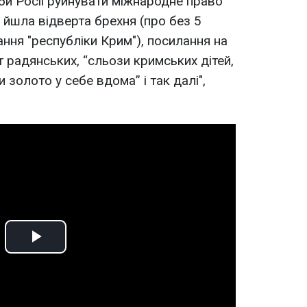
би Росії руйнувати міжнародне право
 йшла відверта брехня (про без 5
ння "республіки Крим"), посилання на
т радянських, “сльози кримських дітей,
 золото у себе вдома” і так далі",
Play
Video