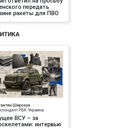
мп ответил на просьбу
енского передать
аине ракеты для ПВО
ИТИКА
тантин Широкун
спондент РБК-Украина
ущее ВСУ – за
оскелетами: интервью