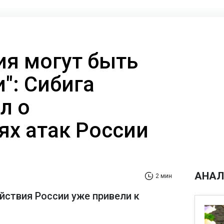
ия могут быть
": Сибига
л о
ях атак России
АНАЛ
2 мин
йствия России уже привели к