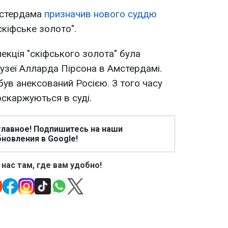
мстердама
призначив нового суддю
скіфське золото".
екція "скіфського золота" була
узеї Алларда Пірсона в Амстердамі.
ув анексований Росією. З того часу
оскаржуються в суді.
главное! Подпишитесь на наши
новления в Google!
 нас там, где вам удобно!