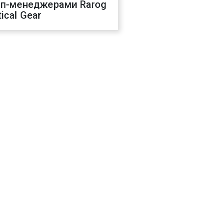
оп-менеджерами Rarog
ical Gear