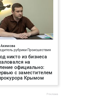
 Акимова
одитель рубрики Происшествия
год никто из бизнеса
жаловался на
ление официально:
ервью с заместителем
прокурора Крымом