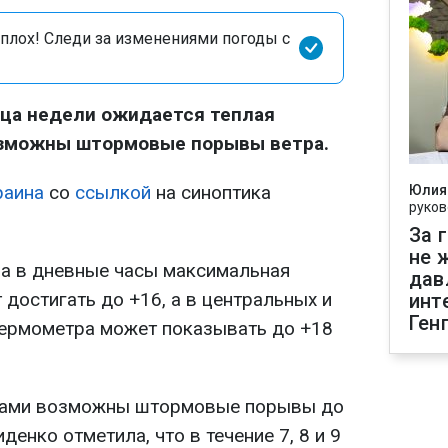
сплох! Следи за изменениями погоды с
онца недели ожидается теплая
возможны штормовые порывы ветра.
раина
со
ссылкой
на синоптика
Юлия
руков
За 
не 
а в дневные часы максимальная
дав
 достигать до +16, а в центральных и
инт
Ген
термометра может показывать до +18
стами возможны штормовые порывы до
денко отметила, что в течение 7, 8 и 9