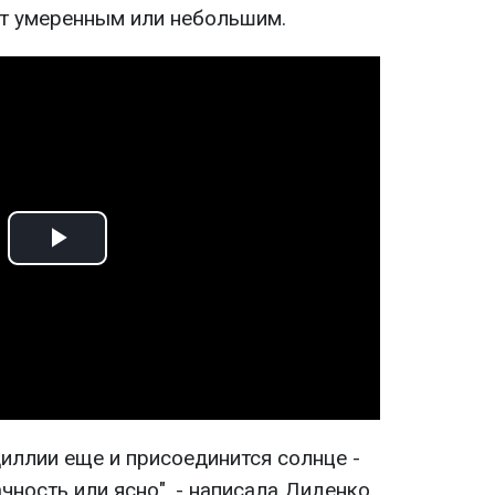
ет умеренным или небольшим.
Play
Video
диллии еще и присоединится солнце -
чность или ясно", - написала Диденко.