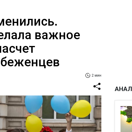
менились.
елала важное
насчет
 беженцев
2 мин
АНАЛ