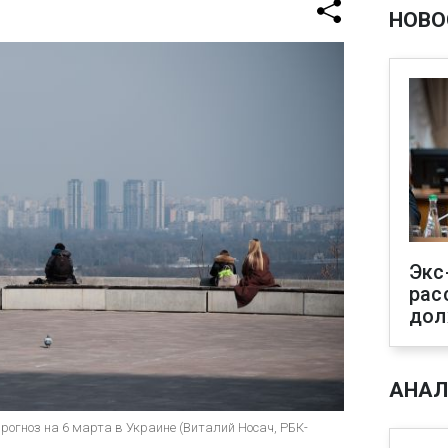
НОВО
Экс
рас
дол
АНАЛ
рогноз на 6 марта в Украине (Виталий Носач, РБК-