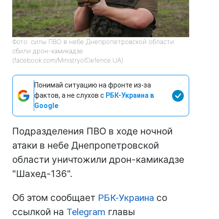
Фото: силы ПВО в небе Днепропетровской области
сбили дрон-камикадзе
(facebook.com/MinistryofDefence.UA)
Понимай ситуацию на фронте из-за
фактов, а не слухов с
РБК-Украина в
Google
Подразделения ПВО в ходе ночной
атаки в небе Днепропетровской
области уничтожили дрон-камикадзе
"Шахед-136".
Об этом сообщает
РБК-Украина
со
ссылкой на
Telegram
главы