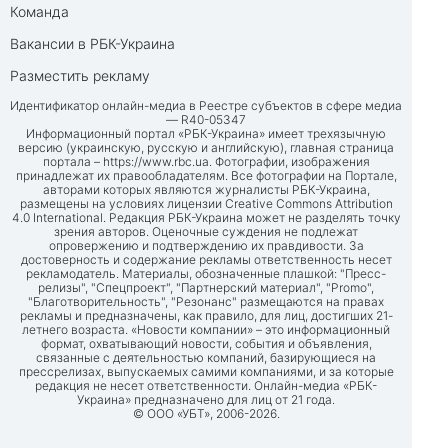
Команда
Вакансии в РБК-Украина
Разместить рекламу
Идентификатор онлайн-медиа в Реестре субъектов в сфере медиа
— R40-05347
Информационный портал «РБК-Украина» имеет трехязычную
версию (украинскую, русскую и английскую), главная страница
портала –
https://www.rbc.ua
. Фотографии, изображения
принадлежат их правообладателям. Все фотографии на Портале,
авторами которых являются журналисты РБК-Украина,
размещены на условиях лицензии Creative Commons Attribution
4.0 International. Редакция РБК-Украина может не разделять точку
зрения авторов. Оценочные суждения не подлежат
опровержению и подтверждению их правдивости. За
достоверность и содержание рекламы ответственность несет
рекламодатель. Материалы, обозначенные плашкой: "Пресс-
релизы", "Спецпроект", "Партнерский материал", "Promo",
"Благотворительность", "Резонанс" размещаются на правах
рекламы и предназначены, как правило, для лиц, достигших 21-
летнего возраста. «Новости компании» – это информационный
формат, охватывающий новости, события и объявления,
связанные с деятельностью компаний, базирующиеся на
прессрелизах, выпускаемых самими компаниями, и за которые
редакция не несет ответственности. Онлайн-медиа «РБК-
Украина» предназначено для лиц от 21 года.
© ООО «УБТ», 2006-2026.