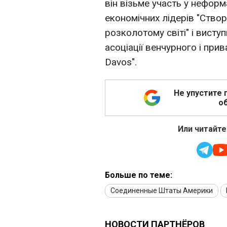
він візьме участь у неформ
економічних лідерів "Ство
розколотому світі" і виступ
асоціації венчурного і прив
Davos".
Не упустите 
об
Или читайте
Больше по теме:
Соединенные Штаты Америки