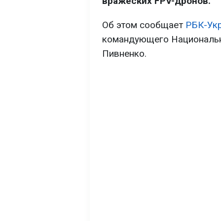
вражеских FPV-дронов.
Об этом сообщает
РБК-Ук
командующего Национальн
Пивненко.