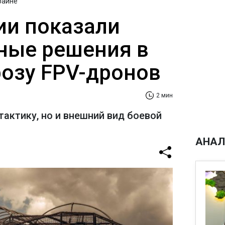
раине
ии показали
ные решения в
розу FPV-дронов
2 мин
тактику, но и внешний вид боевой
АНАЛ