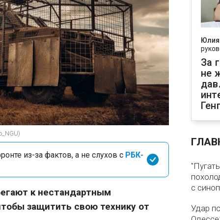
Юлия
руков
За 
не 
дав
инт
Ген
ko_NGU)
ГЛАВ
онте из-за фактов, а не слухов с
РБК-
"Пугать
похолод
с сино
бегают к нестандартным
тобы защитить свою технику от
Удар п
Одессе: