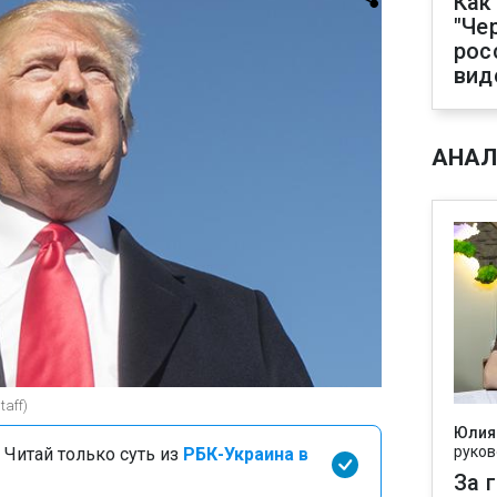
Как
"Че
рос
вид
АНАЛ
taff)
Юлия
руков
 Читай только суть из
РБК-Украина в
За 