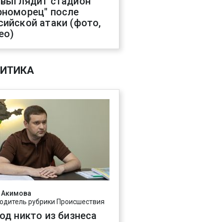
 выглядит стадион
рноморец" после
сийской атаки (фото,
ео)
ИТИКА
 Акимова
одитель рубрики Происшествия
год никто из бизнеса