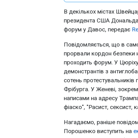
В декількох містах Швейцар
президента США Дональда 
форум у Давос, передає
Re
Повідомляється, що в сам
прорвали кордон безпеки н
проходить форум. У Цюріху
демонстрантів з антиглобал
сотень протестувальників 
Фрібурга. У Женеві, зокре
написами на адресу Трампа
фіаско", "Расист, сексист, к
Нагадаємо, раніше повідо
Порошенко виступить на
е