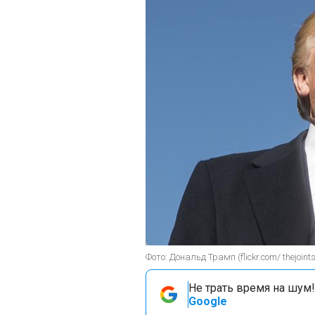
Фото: Дональд Трамп (flickr.com/ thejoints
Не трать время на шум!
Google