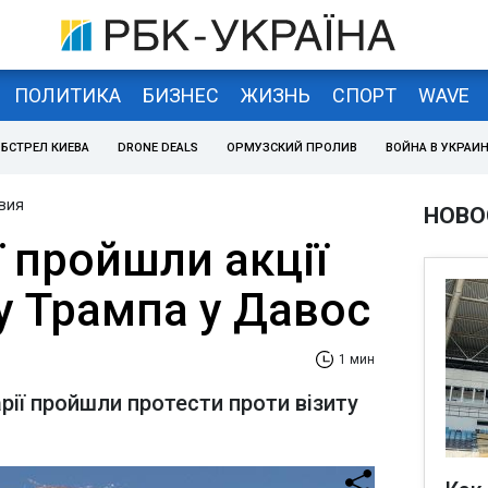
ПОЛИТИКА
БИЗНЕС
ЖИЗНЬ
СПОРТ
WAVE
БСТРЕЛ КИЕВА
DRONE DEALS
ОРМУЗСКИЙ ПРОЛИВ
ВОЙНА В УКРАИ
вия
НОВО
 пройшли акції
у Трампа у Давос
1 мин
рії пройшли протести проти візиту