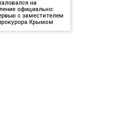
жаловался на
ление официально:
ервью с заместителем
прокурора Крымом