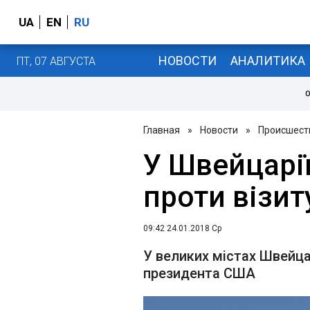
UA
EN
RU
НОВОСТИ
АНАЛИТИКА
ПТ, 07 АВГУСТА
О
Главная
»
Новости
»
Происшест
У Швейцарії
проти візит
09:42 24.01.2018 Ср
У великих містах Швейца
президента США