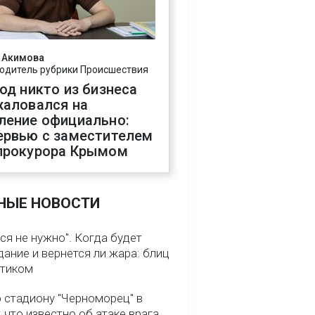
 Акимова
одитель рубрики Происшествия
год никто из бизнеса
жаловался на
ление официально:
ервью с заместителем
прокурора Крымом
НЫЕ НОВОСТИ
ся не нужно". Когда будет
ание и вернется ли жара: блиц
птиком
о стадиону "Черноморец" в
 что известно об атаке врага