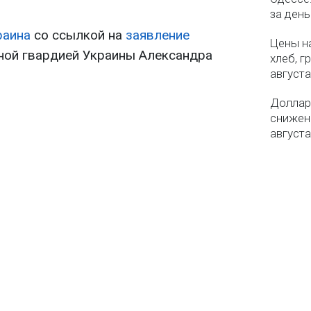
за ден
раина
со ссылкой на
заявление
Цены на
ой гвардией Украины Александра
хлеб, г
августа
Доллар 
снижен
августа