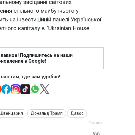
альному засіданні світових
рення спільного майбутнього у
ить на інвестиційній панелі Української
атного капіталу в "Ukrainian House
главное! Подпишитесь на наши
новления в Google!
 нас там, где вам удобно!
Швейцария
Дональд Трамп
Давос