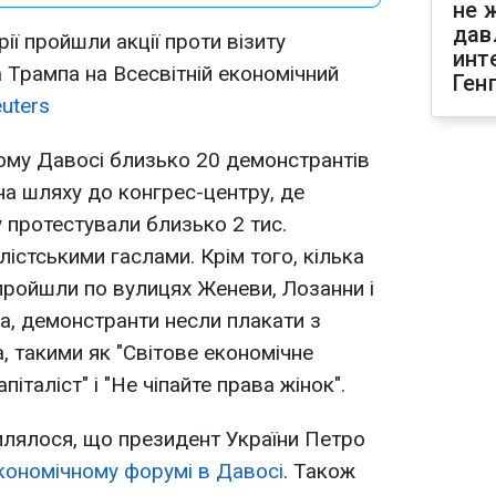
не 
дав
ії пройшли акції проти візиту
инт
Трампа на Всесвітній економічний
Ген
uters
ому Давосі близько 20 демонстрантів
а шляху до конгрес-центру, де
 протестували близько 2 тис.
істськими гаслами. Крім того, кілька
пройшли по вулицях Женеви, Лозанни і
ма, демонстранти несли плакати з
, такими як "Світове економічне
апіталіст" і "Не чіпайте права жінок".
млялося, що президент України Петро
кономічному форумі в Давосі
. Також