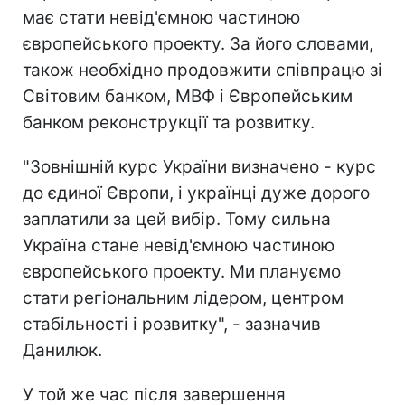
має стати невід'ємною частиною
європейського проекту. За його словами,
також необхідно продовжити співпрацю зі
Світовим банком, МВФ і Європейським
банком реконструкції та розвитку.
"Зовнішній курс України визначено - курс
до єдиної Європи, і українці дуже дорого
заплатили за цей вибір. Тому сильна
Україна стане невід'ємною частиною
європейського проекту. Ми плануємо
стати регіональним лідером, центром
стабільності і розвитку", - зазначив
Данилюк.
У той же час після завершення