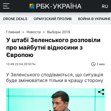
RU
DRONE DEALS
ОРМУЗСКИЙ ПРОЛИВ
ВОЙНА В УКРАИНЕ
Главная
»
Новости
»
Выборы 2019
У штабі Зеленського розповіли
про майбутні відносини з
Європою
13:48 22.04.2019 Пн
2 мин
У Зеленського сподіваються, що ситуація
буде змінюватися тільки в кращу сторону