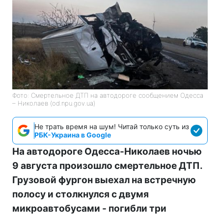
Фото: Смертельное ДТП на автодороге сообщением Одесса
– Николаев (od.npu.gov.ua)
Не трать время на шум! Читай только суть из
РБК-Украина в Google
На автодороге Одесса-Николаев ночью
9 августа произошло смертельное ДТП.
Грузовой фургон выехал на встречную
полосу и столкнулся с двумя
микроавтобусами - погибли три