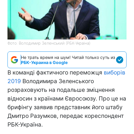
Фото: Володимир Зеленський (РБК-Україна)
Не трать время на шум! Читай только суть из
РБК-Украина в Google
В команді фактичного переможця
виборів
2019
Володимира Зеленського
розраховують на подальше зміцнення
відносин з країнами Євросоюзу. Про це на
брифінгу заявив представник його штабу
Дмитро Разумков, передає кореспондент
РБК-Україна.