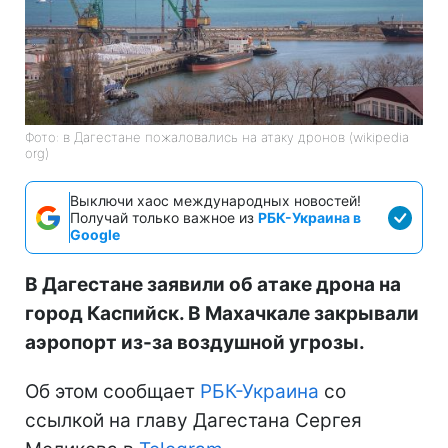
Фото: в Дагестане пожаловались на атаку дронов (wikipedia
org)
Выключи хаос международных новостей!
Получай только важное из
РБК-Украина в
Google
В Дагестане заявили об атаке дрона на
город Каспийск. В Махачкале закрывали
аэропорт из-за воздушной угрозы.
Об этом сообщает
РБК-Украина
со
ссылкой на главу Дагестана Сергея