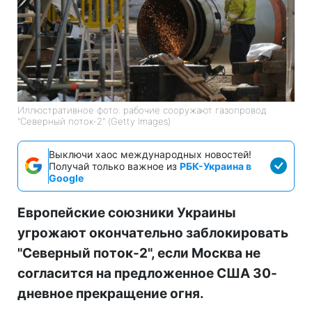
Иллюстративное фото: рабочие сооружают газопровод
"Северный поток-2" (Getty Images)
Выключи хаос международных новостей!
Получай только важное из
РБК-Украина в
Google
Европейские союзники Украины
угрожают окончательно заблокировать
"Северный поток-2", если Москва не
согласится на предложенное США 30-
дневное прекращение огня.