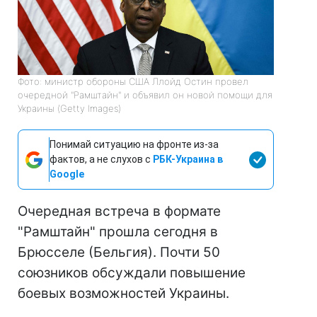
Фото: министр обороны США Ллойд Остин провел
очередной "Рамштайн" и объявил он новой помощи для
Украины (Getty Images)
Понимай ситуацию на фронте из-за
фактов, а не слухов с
РБК-Украина в
Google
Очередная встреча в формате
"Рамштайн" прошла сегодня в
Брюсселе (Бельгия). Почти 50
союзников обсуждали повышение
боевых возможностей Украины.