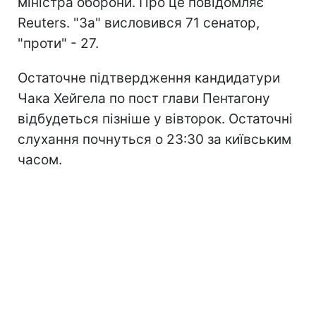
міністра оборони. Про це повідомляє
Reuters. "За" висловився 71 сенатор,
"проти" - 27.
Остаточне підтвердження кандидатури
Чака Хейгела по пост глави Пентагону
відбудеться пізніше у вівторок. Остаточні
слухання почнуться о 23:30 за київським
часом.