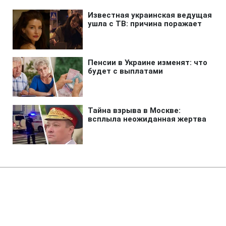
Главная
»
Новости
»
В мире
Ремонт Wildberries может
обойтись России в четверть