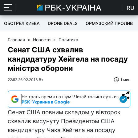
RU
ОБСТРЕЛ КИЕВА
DRONE DEALS
ОРМУЗСКИЙ ПРОЛИВ
Главная
»
Новости
»
Политика
Сенат США схвалив
кандидатуру Хейгела на посаду
міністра оборони
22:52 26.02.2013 Вт
1 мин
Не трать время на шум! Читай только суть из
РБК-Украина в Google
Сенат США повним складом у вівторок
схвалив висунуту Президентом США
кандидатуру Чака Хейгела на посаду