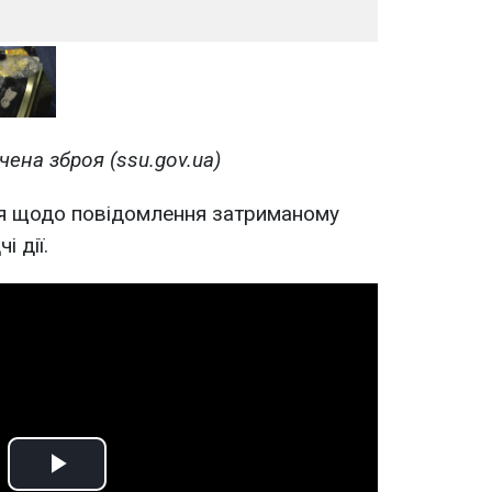
чена зброя (ssu.gov.ua)
ня щодо повідомлення затриманому
і дії.
Play