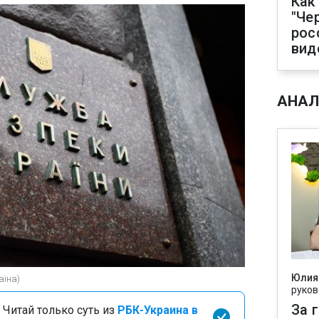
Как
"Че
рос
вид
АНАЛ
Юлия
аїна)
руков
За 
 Читай только суть из
РБК-Украина в