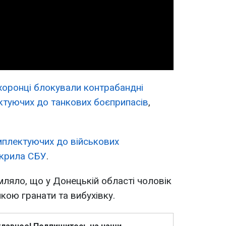
Video
оронці блокували контрабандні
ктуючих до танкових боєприпасів
,
плектуючих до військових
икрила СБУ
.
ляло, що у Донецькій області чоловік
кою гранати та вибухівку.