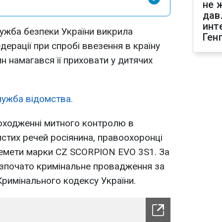
не 
дав
инт
лужба безпеки України викрила
Ген
ерації при спробі ввезення в країну
ин намагався її приховати у дитячих
лужба відомства.
роходженні митного контролю в
истих речей росіянина, правоохоронці
лемети марки CZ SCORPION EVO 3S1. За
зпочато кримінальне провадження за
 Кримінального кодексу України.