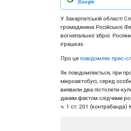
Google
У Закарпатській області С
громадянина Російської Фед
вогнепальної зброї. Росіян
іграшках.
Про це
повідомляє прес-с
Як повідомляється, при п
мікроавтобусі, серед особ
виявили два пістолети-ку
даним фактом слідчими ро
ч. 1 ст. 201 (контрабанда)