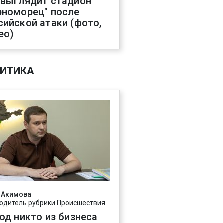
 выглядит стадион
рноморец" после
сийской атаки (фото,
ео)
ИТИКА
 Акимова
одитель рубрики Происшествия
год никто из бизнеса