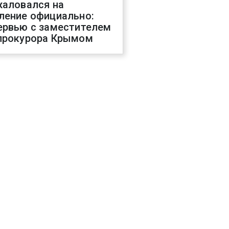
жаловался на
ление официально:
ервью с заместителем
прокурора Крымом