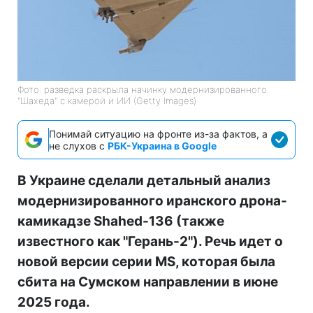
Фото: разведка раскрыла начинку модернизированного
"Шахеда" с камерой и ИИ (Getty Images)
Понимай ситуацию на фронте из-за фактов, а
не слухов с
РБК-Украина в Google
В Украине сделали детальный анализ
модернизированного иранского дрона-
камикадзе Shahed-136 (также
известного как "Герань-2"). Речь идет о
новой версии серии MS, которая была
сбита на Сумском направлении в июне
2025 года.