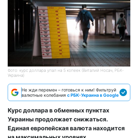
Фото: курс доллара упал на 5 копеек (Виталий Носач, РБК-
Украина)
Не жди перемен – готовься к ним! Фильтруй
валютные колебания
с РБК-Украина в Google
Курс доллара в обменных пунктах
Украины продолжает снижаться.
Единая европейская валюта находится
на максимальных уровнях.