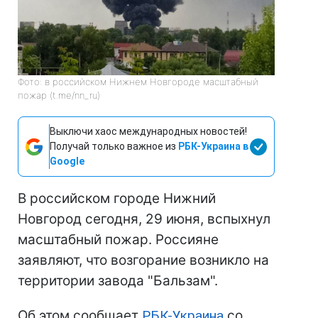
Фото: в российском Нижнем Новгороде масштабный
пожар (t.me/nn_ru)
Выключи хаос международных новостей!
Получай только важное из
РБК-Украина в
Google
В российском городе Нижний
Новгород сегодня, 29 июня, вспыхнул
масштабный пожар. Россияне
заявляют, что возгорание возникло на
территории завода "Бальзам".
Об этом сообщает
РБК-Украина
со