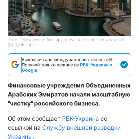
Фото: ОАЭ массово блокируют счета российских компаний
(Getty Images)
Выключи хаос международных новостей!
Получай только важное из
РБК-Украина в
Google
Финансовые учреждения Объединенных
Арабских Эмиратов начали масштабную
"чистку" российского бизнеса.
Об этом сообщает
РБК-Украина
со
ссылкой на
Службу внешней разведки
Украины.