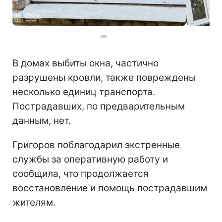
Фото: Атака РФ на Сумщину (t.me/grigorov_oleg)
В домах выбиты окна, частично
разрушены кровли, также повреждены
несколько единиц транспорта.
Пострадавших, по предварительным
данным, нет.
Григоров поблагодарил экстренные
службы за оперативную работу и
сообщила, что продолжается
восстановление и помощь пострадавшим
жителям.