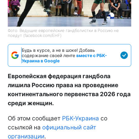
Фото: Ведущие европейские гандболистки в Россию не
поедут (facebook.com/EHF)
Будь в курсе, а не в шоке! Добавь
содержание своей ленте
вместе с РБК-
Украина в Google
Европейская федерация гандбола
лишила Россию права на проведение
континентального первенства 2026 года
среди женщин.
Об этом сообщает
РБК-Украина
со
ссылкой на
официальный сайт
организации
.