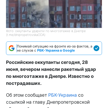
Фото: оккупанты ударили по многоэтажке в Днепре
(t.me/dnipropetrovskaODA)
Понимай ситуацию на фронте из-за фактов, а
не слухов с
РБК-Украина в Google
Российские оккупанты сегодня, 28
июня, вечером нанесли ракетный удар
по многоэтажке в Днепре. Известно о
пострадавших.
Об этом сообщает
РБК-Украина
со
ссылкой на главу Днепропетровской