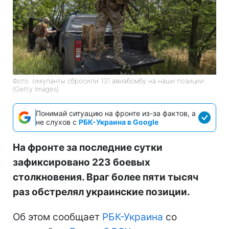
Фото: оккупанты сбросили 131 авиабомбу на наши позиции
(Getty Images)
Понимай ситуацию на фронте из-за фактов, а
не слухов с
РБК-Украина в Google
На фронте за последние сутки
зафиксировано 223 боевых
столкновения. Враг более пяти тысяч
раз обстрелял украинские позиции.
Об этом сообщает
РБК-Украина
со