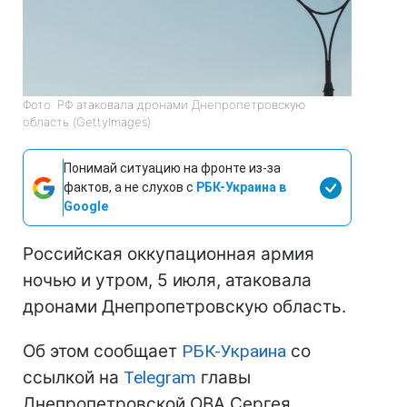
Фото: РФ атаковала дронами Днепропетровскую
область (GettyImages)
Понимай ситуацию на фронте из-за
фактов, а не слухов с
РБК-Украина в
Google
Российская оккупационная армия
ночью и утром, 5 июля, атаковала
дронами Днепропетровскую область.
Об этом сообщает
РБК-Украина
со
ссылкой на
Telegram
главы
Днепропетровской ОВА Сергея