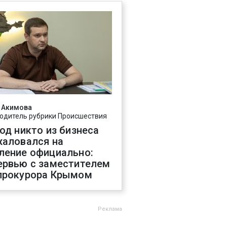
 Акимова
одитель рубрики Происшествия
год никто из бизнеса
жаловался на
ление официально:
ервью с заместителем
прокурора Крымом