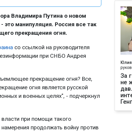
ора Владимира Путина о новом
 - это манипуляция. Россия все так
щего прекращения огня.
раина
со ссылкой на руководителя
дезинформации при СНБО Андрея
Юлия
руков
За 
бъемлющее прекращение огня? Все,
не 
кращение огня является русской
дав
инт
онных и военных целях", - подчеркнул
Ген
е власти при помощи такого
 намерения продолжать войну против