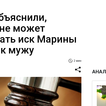
бъяснили,
 не может
ать иск Марины
к мужу
2 мин
АНАЛ