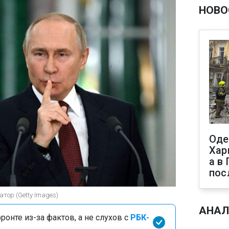
НОВО
Оде
Хар
а в
пос
тор (Getty Images)
АНАЛ
онте из-за фактов, а не слухов с
РБК-