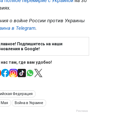
на полное перемирие с Украиной
на 30
виях.
ния о войне России против Украины
аина в Telegram
.
главное! Подпишитесь на наши
новления в Google!
 нас там, где вам удобно!
сийская Федерация
 Мая
Война в Украине