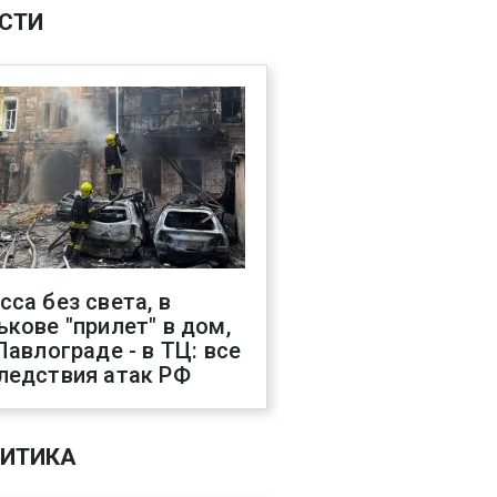
СТИ
сса без света, в
ькове "прилет" в дом,
 Павлограде - в ТЦ: все
ледствия атак РФ
ИТИКА