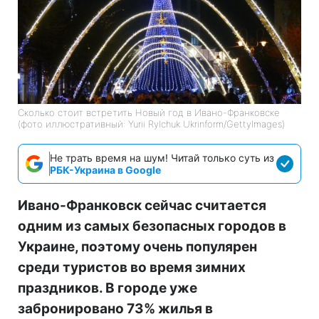
Сколько стоит встретить Новый год в Ивано-Франковске
(фото иллюстративный: Yurii Rylchuk Ukrinform/GettyImages)
Не трать время на шум! Читай только суть из
РБК-Украина в Google
Ивано-Франковск сейчас считается
одним из самых безопасных городов в
Украине, поэтому очень популярен
среди туристов во время зимних
праздников. В городе уже
забронировано 73% жилья в