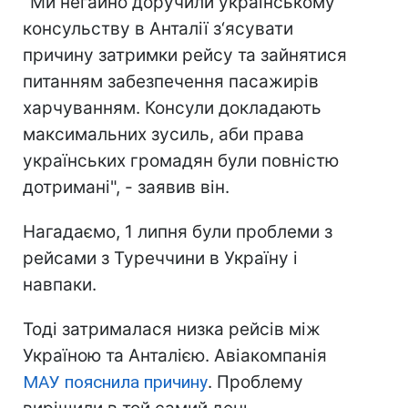
"Ми негайно доручили українському
консульству в Анталії з‘ясувати
причину затримки рейсу та зайнятися
питанням забезпечення пасажирів
харчуванням. Консули докладають
максимальних зусиль, аби права
українських громадян були повністю
дотримані", - заявив він.
Нагадаємо, 1 липня були проблеми з
рейсами з Туреччини в Україну і
навпаки.
Тоді затрималася низка рейсів між
Україною та Анталією. Авіакомпанія
МАУ пояснила причину
. Проблему