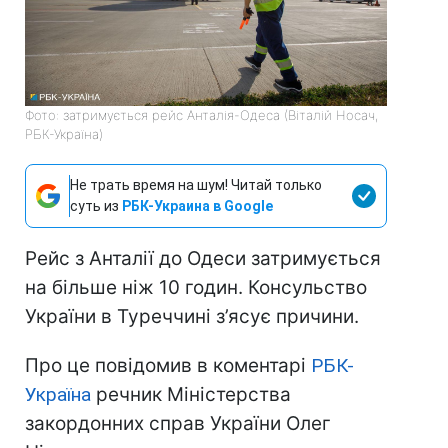
Фото: затримується рейс Анталія-Одеса (Віталій Носач,
РБК-Україна)
Не трать время на шум! Читай только
суть из
РБК-Украина в Google
Рейс з Анталії до Одеси затримується
на більше ніж 10 годин. Консульство
України в Туреччині з’ясує причини.
Про це повідомив в коментарі
РБК-
Україна
речник Міністерства
закордонних справ України Олег