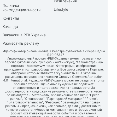
Развлечения
Политика
Lifestyle
конфиденциальности
Контакты
Команда
Вакансии в РБК-Украина
Разместить рекламу
Идентификатор онлайн-медиа в Реестре субъектов в сфере медиа
— R40-05347
Информационный портал «РБК-Украина» имеет трехязычную
версию (украинскую, русскую и английскую), главная страница
портала –
https://www.rbc.ua
. Фотографии, изображения
принадлежат их правообладателям. Все фотографии на Портале,
авторами которых являются журналисты РБК-Украина,
размещены на условиях лицензии Creative Commons Attribution
4.0 International. Редакция РБК-Украина может не разделять точку
зрения авторов. Оценочные суждения не подлежат
опровержению и подтверждению их правдивости. За
достоверность и содержание рекламы ответственность несет
рекламодатель. Материалы, обозначенные плашкой: "Пресс-
релизы", "Спецпроект", "Партнерский материал", "Promo",
"Благотворительность", "Резонанс" размещаются на правах
рекламы и предназначены, как правило, для лиц, достигших 21-
летнего возраста. «Новости компании» – это информационный
формат, охватывающий новости, события и объявления,
связанные с деятельностью компаний, базирующиеся на