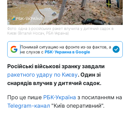
Фото: одна з російських ракет влучила у дитячий садок в
Києві (Віталій Носач, РБК-Україна)
Понимай ситуацию на фронте из-за фактов, а
не слухов с
РБК-Украина в Google
Російські військові зранку завдали
ракетного удару по Києву
. Один зі
снарядів влучив у дитячий садок.
Про це пише
РБК-Україна
з посиланням на
Telegram-канал
"Київ оперативний".