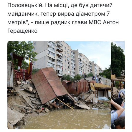
Половецькій. На місці, де був дитячий
майданчик, тепер вирва діаметром 7
метрів", - пише радник глави МВС Антон
Геращенко