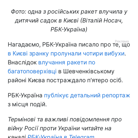
Фото: одна з російських ракет влучила у
дитячий садок в Києві (Віталій Носач,
РБК-Україна)
Нагадаємо, РБК-Україна писало про те, що
в Києві зранку пролунали чотири вибухи
.
Внаслідок
влучання ракети по
багатоповерхівці
в Шевченківському
районі Києва постраждало п'ятеро осіб.
РБК-Україна
публікує детальний репортаж
з місця подій.
Термінові та важливі повідомлення про
війну Росії проти України читайте на
каналі
РБК-Україна в Telegram
.