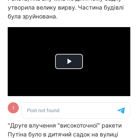
утворила велику вирву. Частина будівлі
була зруйнована.
Play
Video
"Друге влучення "високоточної" ракети
Путіна було в дитячий садок на вулиці