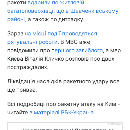
ракети
вдарили по житловій
багатоповерхівці, що в Шевченківському
районі,
а також по дитсадку.
Зараз
на місці події проводяться
рятувальні роботи
. В МВС вже
повідомили про п
ершого загиблого
, а мер
Києва Віталій Кличко розповів про двох
постраждалих.
Ліквідація наслідків ракетного удару все
ще триває.
Всі подробиці про ракетну атаку на Київ -
читайте
в матеріалі РБК-Україна.