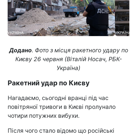
Додано
. Фото з місця ракетного удару по
Києву 26 червня (Віталій Носач, РБК-
Україна)
Ракетний удар по Києву
Нагадаємо, сьогодні вранці під час
повітряної тривоги в Києві пролунало
чотири потужних вибухи.
Після чого стало відомо що російські