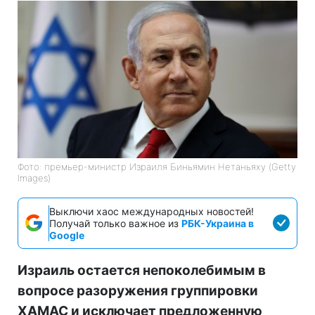
Фото: премьер-министр Израиля Биньямин Нетаньяху (Getty
Images)
Выключи хаос международных новостей!
Получай только важное из
РБК-Украина в
Google
Израиль остается непоколебимым в
вопросе разоружения группировки
ХАМАС и исключает предложенную