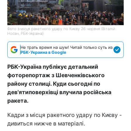
Фото з місця ракетного удару по Києву 26 червня (Віталій
Носач, РБК-Україна)
Не трать время на шум! Читай только суть из
РБК-Украина в Google
РБК-Україна публікує детальний
фоторепортаж з Шевченківського
району столиці. Куди сьогодні по
дев'ятиповерхівці влучила російська
ракета.
Кадри з місця ракетного удару по Києву -
дивиться нижче в матеріалі.